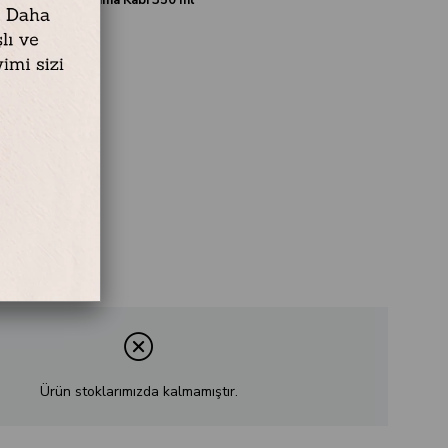
PP Kapak
kseklik: 7,2 cm
Ürün stoklarımızda kalmamıştır.