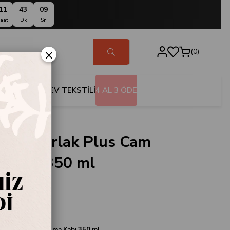
11
43
08
aat
Dk
Sn
×
0
BANYO
EV TEKSTİLİ
4 AL 3 ÖDE
ck Yuvarlak Plus Cam
 Kabı 350 ml
CB035
k Plus Cam Saklama Kabı 350 ml