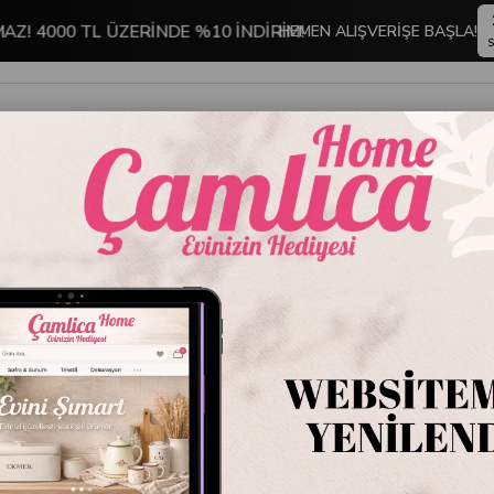
MAZ! 4000 TL ÜZERİNDE %10 İNDİRİM!
HEMEN ALIŞVERİŞE BAŞLA!
S
İNDİRİMLİ ÜRÜNLER
DEKORASYON
TABLO KOLEKSİYONU
MA KAPLARI
Glasslock Yuvarlak Plus Cam Saklama Kabı 350 ml
Glasslo
Saklama
Stok Kodu
D-MP
Marka
:
Glasslock
Glasslock Yuvarla