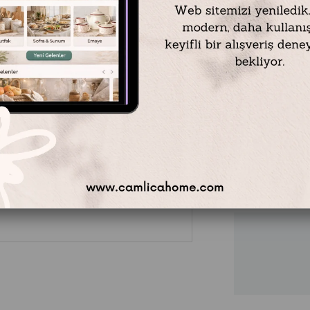
Malzeme : Cam / 
Ölçü : Ø 16,7 cm Yü
Ağırlık : 410 gr
Kapasite : 350 ml
₺629,90