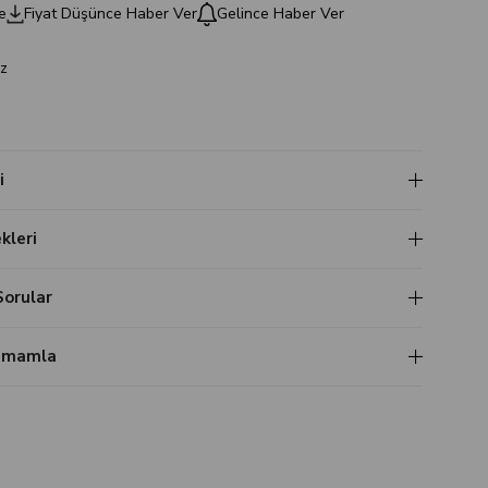
e
Fiyat Düşünce Haber Ver
Gelince Haber Ver
z
i
leri
Sorular
Tamamla