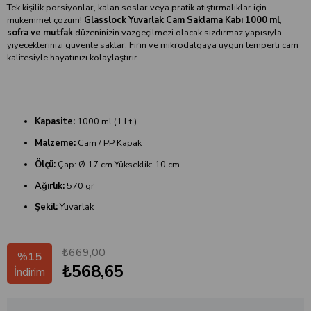
Tek kişilik porsiyonlar, kalan soslar veya pratik atıştırmalıklar için
mükemmel çözüm!
Glasslock Yuvarlak Cam Saklama Kabı 1000 ml
,
sofra ve mutfak
düzeninizin vazgeçilmezi olacak sızdırmaz yapısıyla
yiyeceklerinizi güvenle saklar. Fırın ve mikrodalgaya uygun temperli cam
kalitesiyle hayatınızı kolaylaştırır.
Kapasite:
1000 ml (1 Lt.)
Malzeme:
Cam / PP Kapak
Ölçü:
Çap: Ø 17 cm Yükseklik: 10 cm
Ağırlık:
570 gr
Şekil:
Yuvarlak
₺669,00
%
15
₺568,65
İndirim