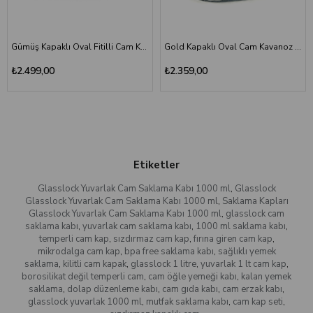
Gümüş Kapaklı Oval Fitilli Cam Kavanoz 19x13x16 cm - Dekoratif Metal Kulplu
Gold Kapaklı Oval Cam Kavanoz 18x14x16cm - Dekoratif Saklama Kutusu
₺2.499,00
₺2.359,00
Etiketler
Glasslock Yuvarlak Cam Saklama Kabı 1000 ml
,
Glasslock
Glasslock Yuvarlak Cam Saklama Kabı 1000 ml
,
Saklama Kapları
Glasslock Yuvarlak Cam Saklama Kabı 1000 ml
,
glasslock cam
saklama kabı
,
yuvarlak cam saklama kabı
,
1000 ml saklama kabı
,
temperli cam kap
,
sızdırmaz cam kap
,
fırına giren cam kap
,
mikrodalga cam kap
,
bpa free saklama kabı
,
sağlıklı yemek
saklama
,
kilitli cam kapak
,
glasslock 1 litre
,
yuvarlak 1 lt cam kap
,
borosilikat değil temperli cam
,
cam öğle yemeği kabı
,
kalan yemek
saklama
,
dolap düzenleme kabı
,
cam gıda kabı
,
cam erzak kabı
,
glasslock yuvarlak 1000 ml
,
mutfak saklama kabı
,
cam kap seti
,