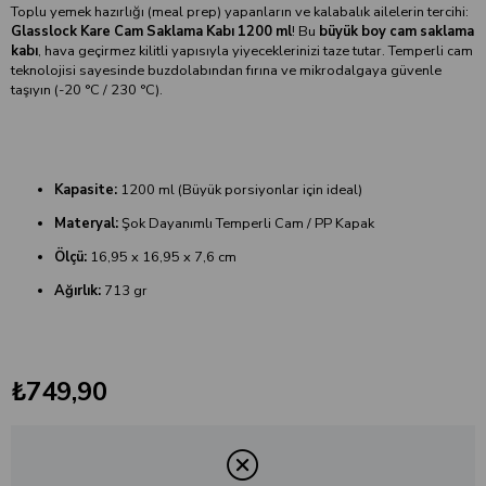
Toplu yemek hazırlığı (meal prep) yapanların ve kalabalık ailelerin tercihi:
Glasslock Kare Cam Saklama Kabı 1200 ml
! Bu
büyük boy cam saklama
kabı
, hava geçirmez kilitli yapısıyla yiyeceklerinizi taze tutar. Temperli cam
teknolojisi sayesinde buzdolabından fırına ve mikrodalgaya güvenle
taşıyın (-20 °C / 230 °C).
Kapasite:
1200 ml (Büyük porsiyonlar için ideal)
Materyal:
Şok Dayanımlı Temperli Cam / PP Kapak
Ölçü:
16,95 x 16,95 x 7,6 cm
Ağırlık:
713 gr
₺749,90