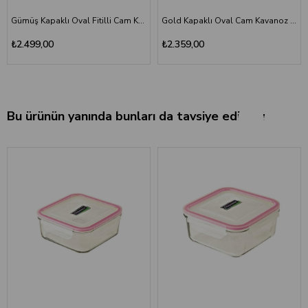
Gümüş Kapaklı Oval Fitilli Cam Kavanoz 19x13x16 cm - Dekoratif Metal Kulplu
Gold Kapaklı Oval Cam Kavanoz 18x14x16cm - Dekoratif Saklama Kutusu
₺2.499,00
₺2.359,00
Bu ürünün yanında bunları da tavsiye ediyoruz.