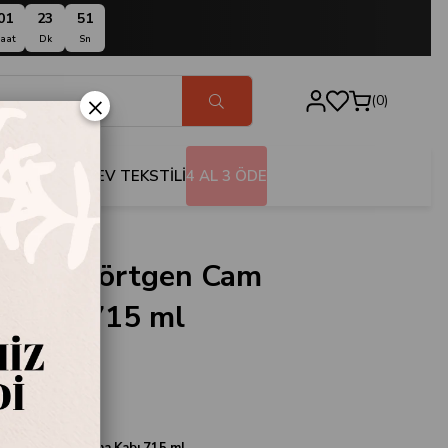
01
23
50
aat
Dk
Sn
×
0
BANYO
EV TEKSTİLİ
4 AL 3 ÖDE
ck Dikdörtgen Cam
 Kabı 715 ml
CRB071
tgen Cam Saklama Kabı 715 ml