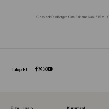
Glasslock Dikdörtgen Cam Saklama Kabı 715 ml
,
G
Takip Et
Bize Ulaşın
Kurumsal