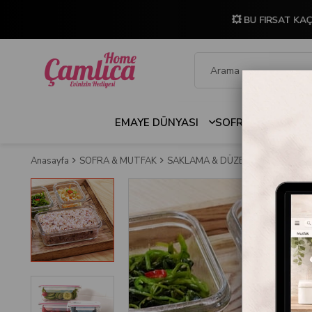
💥 BU FIRSAT KAÇ
EMAYE DÜNYASI
SOFRA & MUTFAK
Anasayfa
SOFRA & MUTFAK
SAKLAMA & DÜZENLEME
SAKLA