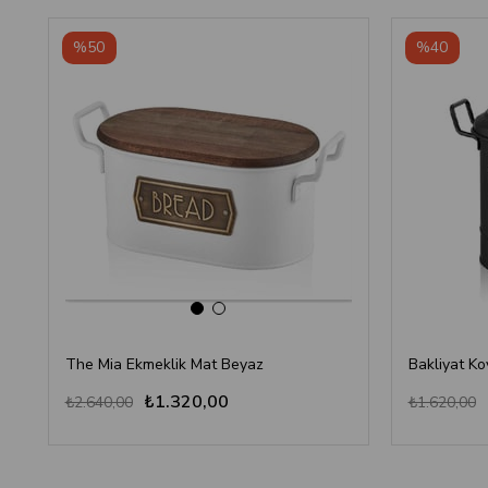
%50
%40
The Mia Ekmeklik Mat Beyaz
Bakliyat Ko
₺1.320,00
₺2.640,00
₺1.620,00