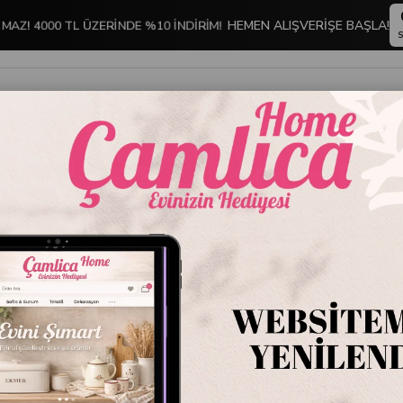
MAZ! 4000 TL ÜZERİNDE %10 İNDİRİM!
HEMEN ALIŞVERİŞE BAŞLA!
S
İNDİRİMLİ ÜRÜNLER
DEKORASYON
TABLO KOLEKSİYONU
MA KAPLARI
Glasslock Dikdörtgen Cam Saklama Kabı 715 ml
Glasslo
Saklama
Stok Kodu
D-M
Marka
:
Glasslock
Glasslock Dikdör