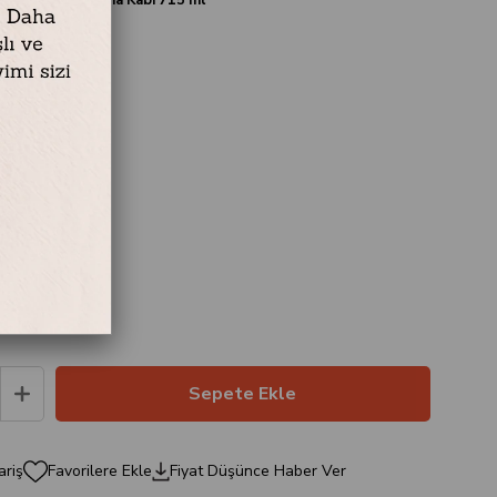
P Kapak
6 cm
ariş
Favorilere Ekle
Fiyat Düşünce Haber Ver