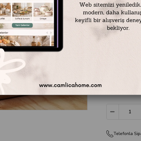
Malzeme: Cam / P
Ölçü: 17 x 12,3 x 
Ağırlık: 510 gr
Kapasite: 715 ml
Şekil: Dikdörtgen
₺599,90
Telefonla Sip