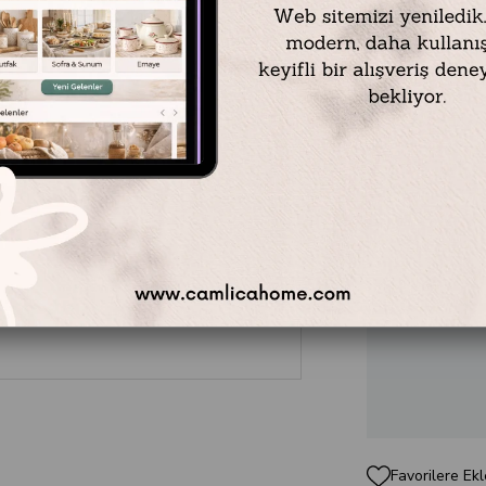
Malzeme: Cam / P
Ölçü: 31 x 16 x 7,
Ağırlık: 1127 gr
Kapasite: 1700 ml
Şekil: Dikdörtgen
Favorilere Ekl