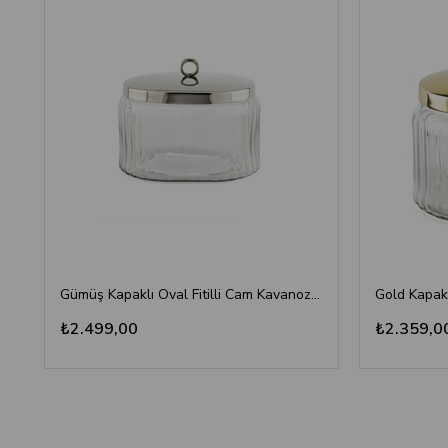
Gümüş Kapaklı Oval Fitilli Cam Kavanoz 19x13x16 cm - Dekoratif Metal Kulplu
₺2.499,00
₺2.359,0