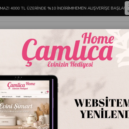
MAZ! 4000 TL ÜZERİNDE %10 İNDİRİM!
HEMEN ALIŞVERİŞE BAŞLA!
S
İNDİRİMLİ ÜRÜNLER
DEKORASYON
TABLO KOLEKSİYONU
MA KAPLARI
Glasslock Dikdörtgen Cam Saklama Kabı 1700 ml
Glasslo
Saklama
Stok Kodu
D-MC
Marka
:
Glasslock
Glasslock Dikdör