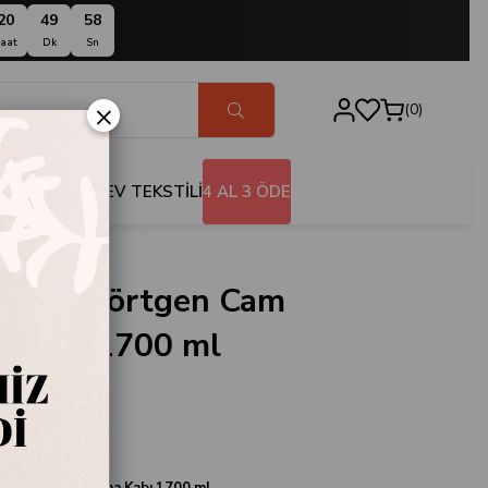
20
49
57
aat
Dk
Sn
×
0
BANYO
EV TEKSTİLİ
4 AL 3 ÖDE
ck Dikdörtgen Cam
 Kabı 1700 ml
RP170
tgen Cam Saklama Kabı 1700 ml