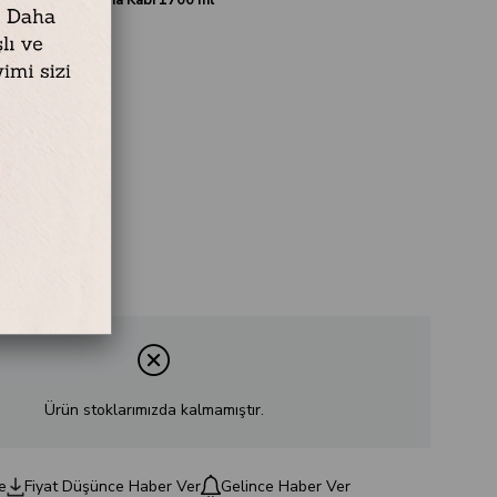
P Kapak
2 cm
Ürün stoklarımızda kalmamıştır.
e
Fiyat Düşünce Haber Ver
Gelince Haber Ver