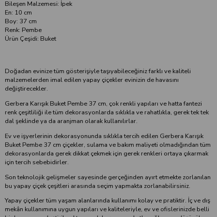
Bileşen Malzemesi: İpek
En: 10 cm
Boy: 37 cm
Renk: Pembe
Ürün Çeşidi: Buket
Doğadan evinize tüm gösterişiyle taşıyabileceğiniz farklı ve kaliteli
malzemelerden imal edilen yapay çiçekler evinizin de havasını
değiştirecekler.
Gerbera Karışık Buket Pembe 37 cm, çok renkli yapıları ve hatta fantezi
renk çeşitliliği ile tüm dekorasyonlarda sıklıkla ve rahatlıkla, gerek tek tek
dal şeklinde ya da aranjman olarak kullanılırlar.
Ev ve işyerlerinin dekorasyonunda sıklıkla tercih edilen Gerbera Karışık
Buket Pembe 37 cm çiçekler, sulama ve bakım maliyeti olmadığından tüm
dekorasyonlarda gerek dikkat çekmek için gerek renkleri ortaya çıkarmak
için tercih sebebidirler.
Son teknolojik gelişmeler sayesinde gerçeğinden ayırt etmekte zorlanılan
bu yapay çiçek çeşitleri arasında seçim yapmakta zorlanabilirsiniz.
Yapay çiçekler tüm yaşam alanlarında kullanımı kolay ve pratiktir. İç ve dış
mekân kullanımına uygun yapıları ve kaliteleriyle, ev ve ofislerinizde belli