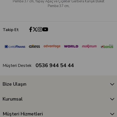
Pembe 37 cm
,
Yapay Ağaç ve Çiçekler Gerbera Karışık Buket
Pembe 37 cm
,
Takip Et
0536 944 54 44
Müşteri Destek
Bize Ulaşın
Kurumsal
Müşteri Hizmetleri