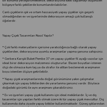
bir konuma yerleştirilmektense, dekorasyona katkı sağlamayı düşünülen
bölgeye farklı şekillerde konumlandırılabilirler.
Canlı çiçeklerin ışık ve ortam hassasiyeti yapay çiçekler için geçerli
olmadığından ev ve işyerlerinde dekorasyon amaçlı çok kullanışlı
öğelerdir.
Yapay Çiçek Tasarımları Nasıl Yapılır?
* Çok farklı materyallerin içerisine yaratıcılığınıza bağlı olarak yapay
çiçeklerden, dekorasyona uyumlu aranjmanlar yapma şansına sahipsiniz.
* Gerbera Karışık Buket Pembe 37 cm yapay çiçekler fil ayağı vazolar için
ideal birer dekorasyon malzemesi oluştururlar. Bazen boyutları istenen
ölçü de olmazsa kum taş ya da strafor ile alttan beslenerek aranjmanın
boyu istenilen ölçüye getirilebilir.
* Yapay çiçek aranjmanlarında doğal görünümüne yakın çalışmalar
çıkarmak için yapay bitkilerden de yararlanma şansınız vardır. Böylece
doğadaki görüntü ile aynı aranjmanı çıkarabilirsiniz.
* Ev ve işyerleri yapay çiçek kullanımı için ideal mekânlardır. İç ve dış
tasarımlar için yapıları farklı olmak üzere iki tür yapay çiçek mevcuttur. Dış
kullanımda daha ziyade yapay bitkiler kullanılmaktadır. Güneş ışıklarından