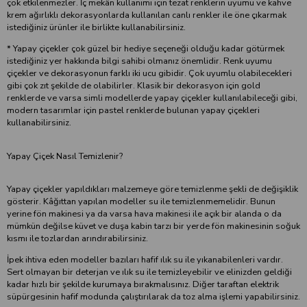
çok etkilenmezler. İç mekân kullanımı için tezat renklerin uyumu ve kahve
krem ağırlıklı dekorasyonlarda kullanılan canlı renkler ile öne çıkarmak
istediğiniz ürünler ile birlikte kullanabilirsiniz.
* Yapay çiçekler çok güzel bir hediye seçeneği olduğu kadar götürmek
istediğiniz yer hakkında bilgi sahibi olmanız önemlidir. Renk uyumu
çiçekler ve dekorasyonun farklı iki ucu gibidir. Çok uyumlu olabilecekleri
gibi çok zıt şekilde de olabilirler. Klasik bir dekorasyon için gold
renklerde ve varsa simli modellerde yapay çiçekler kullanılabileceği gibi,
modern tasarımlar için pastel renklerde bulunan yapay çiçekleri
kullanabilirsiniz.
Yapay Çiçek Nasıl Temizlenir?
Yapay çiçekler yapıldıkları malzemeye göre temizlenme şekli de değişiklik
gösterir. Kâğıttan yapılan modeller su ile temizlenmemelidir. Bunun
yerine fön makinesi ya da varsa hava makinesi ile açık bir alanda o da
mümkün değilse küvet ve duşa kabin tarzı bir yerde fön makinesinin soğuk
kısmı ile tozlardan arındırabilirsiniz.
İpek ihtiva eden modeller bazıları hafif ılık su ile yıkanabilenleri vardır.
Sert olmayan bir deterjan ve ılık su ile temizleyebilir ve elinizden geldiği
kadar hızlı bir şekilde kurumaya bırakmalısınız. Diğer taraftan elektrik
süpürgesinin hafif modunda çalıştırılarak da toz alma işlemi yapabilirsiniz.