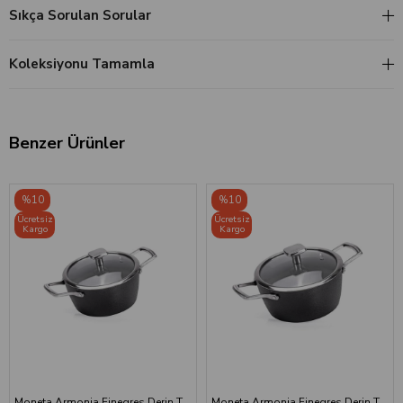
Sıkça Sorulan Sorular
Koleksiyonu Tamamla
Benzer Ürünler
%10
%10
Ücretsiz
Ücretsiz
Kargo
Kargo
Moneta Armonia Finegres Derin Tencere 20 cm + Kapak
Moneta Armonia Finegres Derin Tencere 24 cm + Kapak