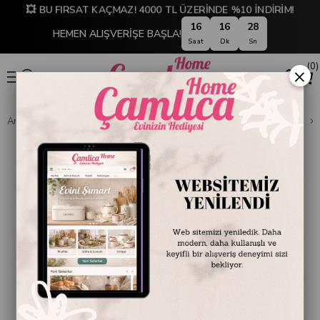
💥 BU FIRSAT KAÇMAZ! 4000 TL ÜZERİNDE %10 İNDİRİM!
16
16
28
HEMEN ALIŞVERİŞE BAŞLA!
Saat
Dk
Sn
0
×
Anasayfa
DEKORASYON
Ev Aksesuarları
Dekoratif Obje ve Biblo