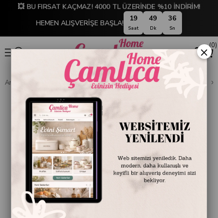
💥 BU FIRSAT KAÇMAZ! 4000 TL ÜZERİNDE %10 İNDİRİM!
19
49
36
HEMEN ALIŞVERİŞE BAŞLA!
Saat
Dk
Sn
0
×
Anasayfa
DEKORASYON
Ev Aksesuarları
Dekoratif Obje ve Biblo