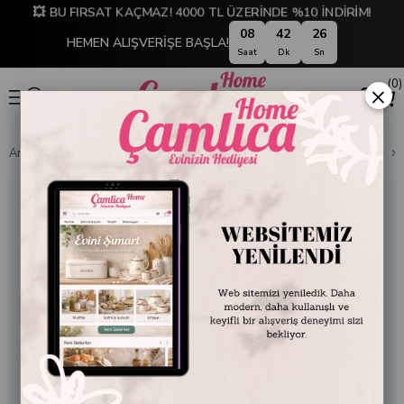
💥 BU FIRSAT KAÇMAZ! 4000 TL ÜZERİNDE %10 İNDİRİM!
08
42
25
HEMEN ALIŞVERİŞE BAŞLA!
Saat
Dk
Sn
0
×
Anasayfa
DEKORASYON
Ev Aksesuarları
Dekoratif Obje ve Biblo