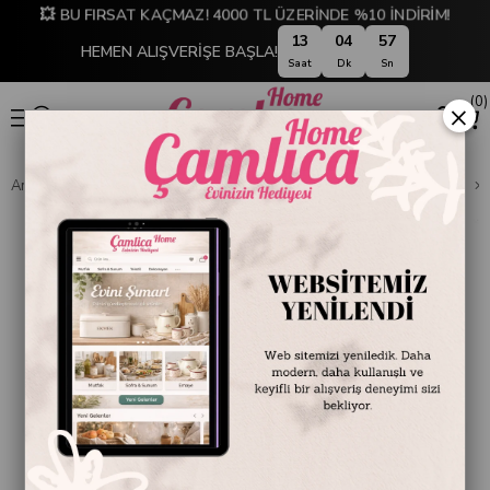
💥 BU FIRSAT KAÇMAZ! 4000 TL ÜZERİNDE %10 İNDİRİM!
13
04
56
HEMEN ALIŞVERİŞE BAŞLA!
Saat
Dk
Sn
0
×
Anasayfa
DEKORASYON
Ev Aksesuarları
Dekoratif Obje ve Biblo