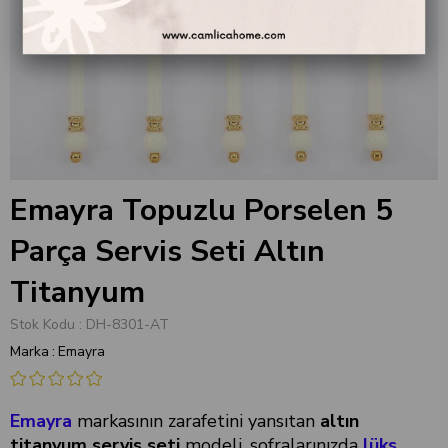
Emayra Topuzlu Porselen 5
Parça Servis Seti Altın
Titanyum
Stok Kodu
DH-8301-AT
Marka
:
Emayra
Emayra
markasının zarafetini yansıtan
altın
titanyum servis seti
modeli, sofralarınızda
lüks