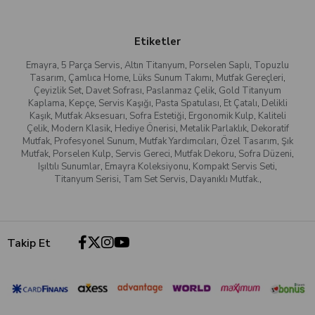
Etiketler
Emayra
,
5 Parça Servis
,
Altın Titanyum
,
Porselen Saplı
,
Topuzlu
Tasarım
,
Çamlıca Home
,
Lüks Sunum Takımı
,
Mutfak Gereçleri
,
Çeyizlik Set
,
Davet Sofrası
,
Paslanmaz Çelik
,
Gold Titanyum
Kaplama
,
Kepçe
,
Servis Kaşığı
,
Pasta Spatulası
,
Et Çatalı
,
Delikli
Kaşık
,
Mutfak Aksesuarı
,
Sofra Estetiği
,
Ergonomik Kulp
,
Kaliteli
Çelik
,
Modern Klasik
,
Hediye Önerisi
,
Metalik Parlaklık
,
Dekoratif
Mutfak
,
Profesyonel Sunum
,
Mutfak Yardımcıları
,
Özel Tasarım
,
Şık
Mutfak
,
Porselen Kulp
,
Servis Gereci
,
Mutfak Dekoru
,
Sofra Düzeni
,
Işıltılı Sunumlar
,
Emayra Koleksiyonu
,
Kompakt Servis Seti
,
Titanyum Serisi
,
Tam Set Servis
,
Dayanıklı Mutfak.
,
Takip Et