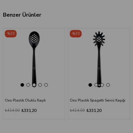
Benzer Ürünler
‹
›
‹
›
%20
%20
Oxo Plastik Oluklu Kaşık
Oxo Plastik Spagetti Servis Kaşığı
₺414,00
₺331,20
₺414,00
₺331,20