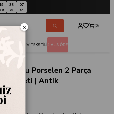
19
38
06
aat
Dk
Sn
×
0
BANYO
EV TEKSTİLİ
4 AL 3 ÖDE
Topuzlu Porselen 2 Parça
rvis Seti | Antik
307-O