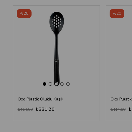
%20
%20
Oxo Plastik Oluklu Kaşık
Oxo Plastik
₺331,20
₺
₺414,00
₺414,00