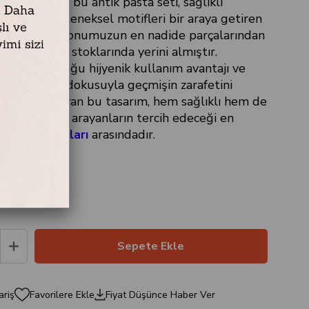
sini yansıtan bu antik pasta seti, sağlıklı
ryali ve geleneksel motifleri bir araya getiren
fak
koleksiyonumuzun en nadide parçalarından
mlıca Home
stoklarında yerini almıştır.
arının sunduğu hijyenik kullanım avantajı ve
ümlü metal dokusuyla geçmişin zarafetini
larına taşıyan bu tasarım, hem sağlıklı hem de
ir kullanım arayanların tercih edeceği en
servis kaşıkları
arasındadır.
ariş
Favorilere Ekle
Fiyat Düşünce Haber Ver