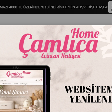
MAZ! 4000 TL ÜZERİNDE %10 İNDİRİM!
HEMEN ALIŞVERİŞE BAŞLA!
S
İNDİRİMLİ ÜRÜNLER
DEKORASYON
TABLO KOLEKSİYONU
Emayra Topuzlu Porselen 2 Parça Pasta Servis Seti | Antik
Emayra 
Pasta Se
Stok Kodu
DH-8
Marka
:
Emayra