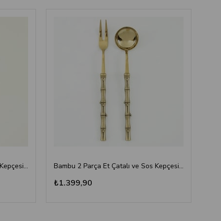
Bambu 2 Parça Et Çatalı ve Sos Kepçesi Seti Altın
Bambu 2 Parça Et Çatalı ve Sos Kepçesi Seti Antik Titanyum
₺1.399,90
₺1