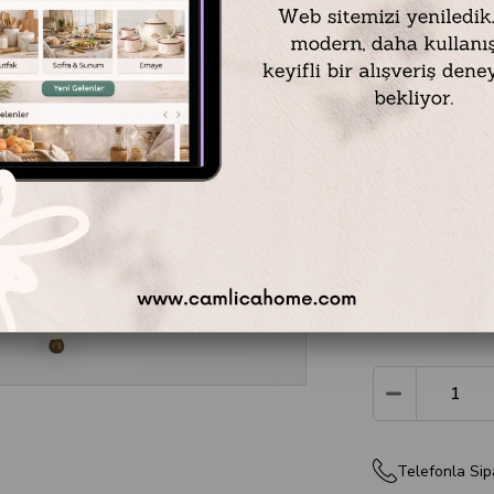
Emayra
kalite
porselen mate
Sofra ve Mut
biri olarak
Ça
Porselen sapl
antika görün
günümüz sofra
uzun ömürlü b
kaliteli
pasta 
₺1.599,90
Telefonla Sip