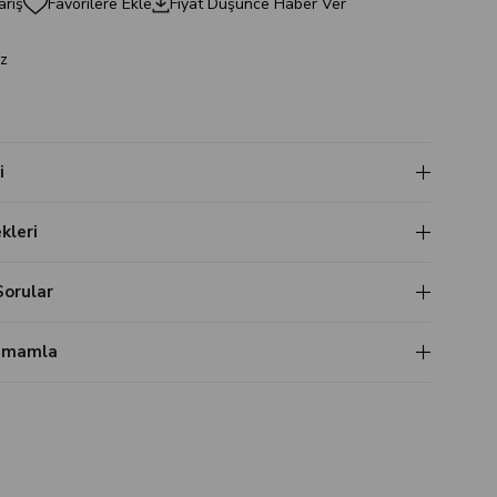
ariş
Favorilere Ekle
Fiyat Düşünce Haber Ver
z
i
leri
Sorular
Tamamla