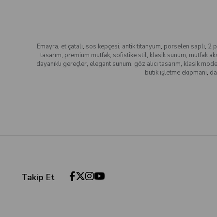
Emayra
,
et çatalı
,
sos kepçesi
,
antik titanyum
,
porselen saplı
,
2 p
tasarım
,
premium mutfak
,
sofistike stil
,
klasik sunum
,
mutfak ak
dayanıklı gereçler
,
elegant sunum
,
göz alıcı tasarım
,
klasik mod
butik işletme ekipmanı
,
da
Takip Et