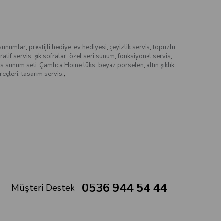
 sunumlar
,
prestijli hediye
,
ev hediyesi
,
çeyizlik servis
,
topuzlu
atif servis
,
şık sofralar
,
özel seri sunum
,
fonksiyonel servis
,
ks sunum seti
,
Çamlıca Home lüks
,
beyaz porselen
,
altın şıklık
,
reçleri
,
tasarım servis.
,
0536 944 54 44
Müşteri Destek