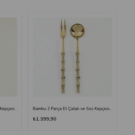
Bambu 2 Parça Et Çatalı ve Sos Kepçesi Seti Altın
Bambu 2 Parça Et Çatalı ve Sos Kepçesi Seti Antik Titanyum
₺1.399,90
₺1