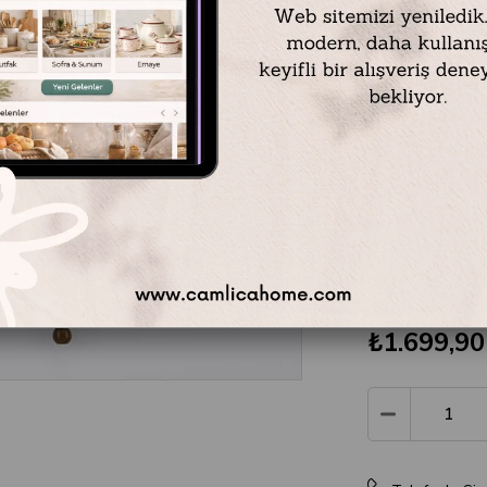
Emayra
antik
yansıtan elit
özel parçaları
porselenin
es
eserine dönüş
servis ürünle
kusursuz bir 
₺1.699,90