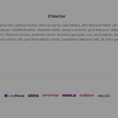
Etiketler
arça set
,
Çamlıca Home
,
sofra ve servis
,
lüks hediye
,
altın titanyum takım
,
şık
sesuarı
,
estetik ikramlar
,
dayanıklı metal
,
emayra ürünleri
,
gold titanyum
,
dekor
ern
,
lifestyle ürünleri
,
premium servis
,
et servis gereçleri
,
sos servis takımı
,
lü
vet sofrası seti
,
porselen detaylı servis
,
paslanmaz titanyum seti
,
şık sofra ge