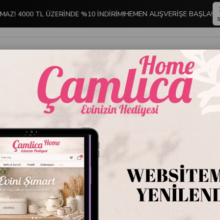
MAZ! 4000 TL ÜZERİNDE %10 İNDİRİM!
HEMEN ALIŞVERİŞE BAŞLA!
S
İNDİRİMLİ ÜRÜNLER
DEKORASYON
TABLO KOLEKSİYONU
Emayra Topuzlu Porselen 2 Parça Et Çatalı ve Sos Kepçesi Set | Antik Tit
Emayra 
Et Çatal
Titany
Stok Kodu
DH-8
Marka
:
Emayra