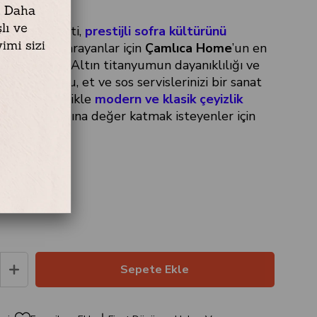
 titanyum seti,
prestijli sofra kültürünü
 tasarımlar
arayanlar için
Çamlıca Home
’un en
ndan biridir. Altın titanyumun dayanıklılığı ve
tetik
dokusu, et ve sos servislerinizi bir sanat
türür. Özellikle
modern ve klasik çeyizlik
ri
ile mutfağına değer katmak isteyenler için
seçenektir.