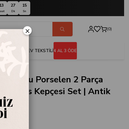
13
27
14
aat
Dk
Sn
×
0
BANYO
EV TEKSTİLİ
4 AL 3 ÖDE
anyum
Topuzlu Porselen 2 Parça
ı ve Sos Kepçesi Set | Antik
um
309-OT