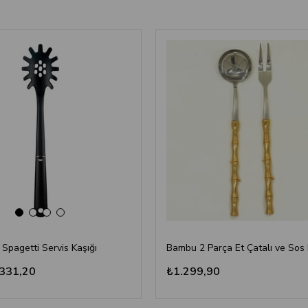
‹
›
 Spagetti Servis Kaşığı
331,20
₺1.299,90