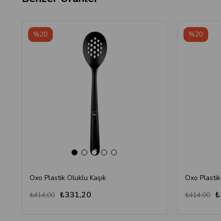
‹
›
%20
%20
Oxo Plastik Oluklu Kaşık
Oxo Plastik
₺331,20
₺
₺414,00
₺414,00