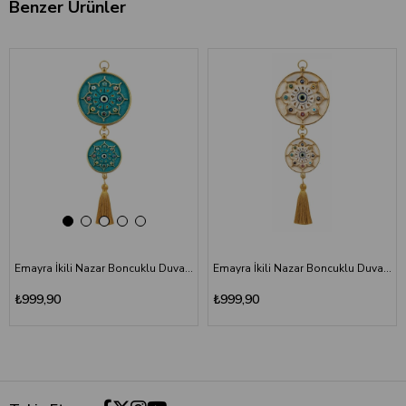
Benzer Ürünler
‹
›
Emayra İkili Nazar Boncuklu Duvar Süsü Turkuaz | Yıldız Motifli
Emayra İkili Nazar Boncuklu Duvar Süsü Krem Altın | Yıldız Motifli
₺999,90
₺999,90