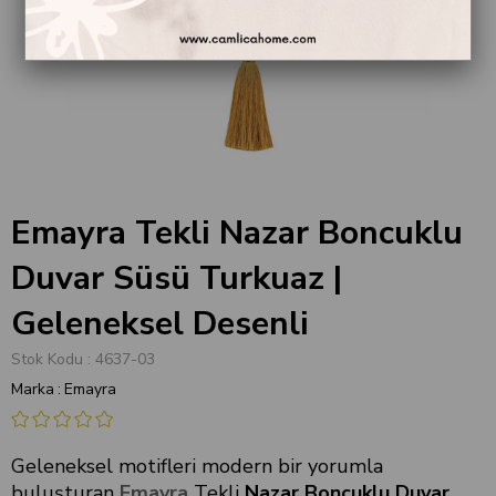
Emayra Tekli Nazar Boncuklu
Duvar Süsü Turkuaz |
Geleneksel Desenli
Stok Kodu
4637-03
Marka
:
Emayra
Geleneksel motifleri modern bir yorumla
buluşturan
Emayra
Tekli
Nazar Boncuklu Duvar