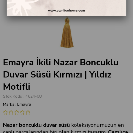
Emayra İkili Nazar Boncuklu
Duvar Süsü Kırmızı | Yıldız
Motifli
Stok Kodu
4624-08
Marka
:
Emayra
Nazar boncuklu duvar süsü
koleksiyonumuzun en
canlı parçalarından biri olan kırmızı tasarım,
Çamlıca