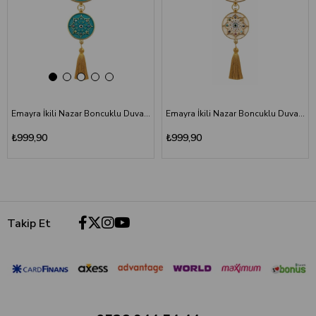
Emayra İkili Nazar Boncuklu Duvar Süsü Turkuaz | Yıldız Motifli
Emayra İkili Nazar Boncuklu Duvar Süsü Krem Altın | Yıldız Motifli
₺999,90
₺999,90
Takip Et