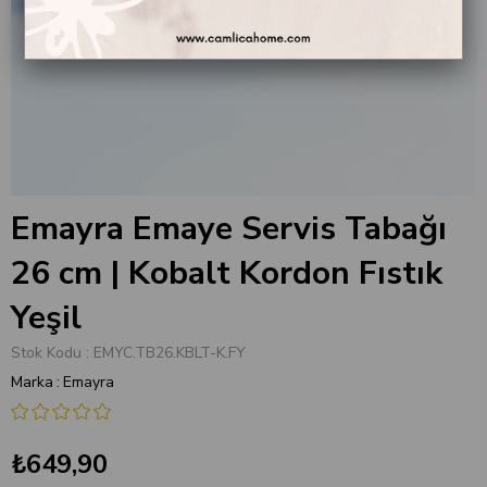
Emayra Emaye Servis Tabağı
26 cm | Kobalt Kordon Fıstık
Yeşil
Stok Kodu
EMYC.TB26.KBLT-K.FY
Marka
:
Emayra
₺649,90