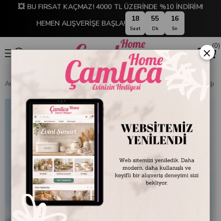
💥 BU FIRSAT KAÇMAZ! 4000 TL ÜZERİNDE %10 İNDİRİM!
18
55
15
HEMEN ALIŞVERİŞE BAŞLA!
Saat
Dk
Sn
0
×
Anasayfa
EMAYE DÜNYASI
Tabaklar
Emayra Emaye Servis Tabağı 26 cm 