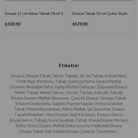
Emaye 21 cm Kenar Tabak Oksit Sarı
Emaye Tabak 23 cm Çukur Siyah
₺559,90
₺579,90
Etiketler
Emayra
,
Emaye Tabak
,
Servis Tabağı
,
26 cm Tabak
,
Kobalt Mavi
,
Fıstık Yeşil
,
Kordonlu Tabak
,
Çamlıca Home
,
Emaye Mutfak
Ürünleri
,
Nostaljik Sofra
,
Kamp Mutfak Gereçleri
,
Dayanıklı Emaye
,
Renkli Tabak
,
Yemek Servisi
,
Sunum Tabağı
,
Kahvaltı Tabağı
,
Emaye Sunum
,
Mutfak Aksesuarı
,
Çeyizlik Emaye
,
Vintage Tabak
,
Emaye Koleksiyonu
,
Sağlıklı Pişirme Kapları
,
Fırına Girebilen
Tabak
,
Piknik Malzemeleri
,
Retro Mutfak
,
Şık Sunumlar
,
Emaye
Tabak Modelleri
,
Mavi Emaye
,
Yeşil Kordonlu
,
Emayra Servis
,
Büyük Servis Tabağı
,
Isıya Dayanıklı Tabak
,
Klasik Emaye
,
Modern
Sofra
,
Sofra Düzeni
,
Mutfak Dekorasyonu
,
Hediyelik Emaye
,
Emaye Tabak Seti
,
Kaliteli Emaye
,
Çamlıca Tasarımları.
,