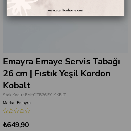
Emayra Emaye Servis Tabağı
26 cm | Fıstık Yeşil Kordon
Kobalt
Stok Kodu
EMYC.TB26.FY-K.KBLT
Marka
:
Emayra
₺649,90