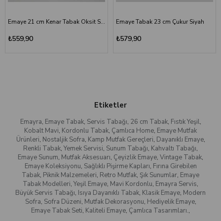
Emaye 21 cm Kenar Tabak Oksit Sarı
Emaye Tabak 23 cm Çukur Siyah
₺559,90
₺579,90
Etiketler
Emayra
,
Emaye Tabak
,
Servis Tabağı
,
26 cm Tabak
,
Fıstık Yeşil
,
Kobalt Mavi
,
Kordonlu Tabak
,
Çamlıca Home
,
Emaye Mutfak
Ürünleri
,
Nostaljik Sofra
,
Kamp Mutfak Gereçleri
,
Dayanıklı Emaye
,
Renkli Tabak
,
Yemek Servisi
,
Sunum Tabağı
,
Kahvaltı Tabağı
,
Emaye Sunum
,
Mutfak Aksesuarı
,
Çeyizlik Emaye
,
Vintage Tabak
,
Emaye Koleksiyonu
,
Sağlıklı Pişirme Kapları
,
Fırına Girebilen
Tabak
,
Piknik Malzemeleri
,
Retro Mutfak
,
Şık Sunumlar
,
Emaye
Tabak Modelleri
,
Yeşil Emaye
,
Mavi Kordonlu
,
Emayra Servis
,
Büyük Servis Tabağı
,
Isıya Dayanıklı Tabak
,
Klasik Emaye
,
Modern
Sofra
,
Sofra Düzeni
,
Mutfak Dekorasyonu
,
Hediyelik Emaye
,
Emaye Tabak Seti
,
Kaliteli Emaye
,
Çamlıca Tasarımları.
,