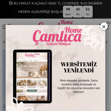
💥 BU FIRSAT KAÇMAZ! 4000 TL ÜZERİNDE %10 İNDİRİM!
08
43
50
HEMEN ALIŞVERİŞE BAŞLA!
Saat
Dk
Sn
0
×
Anasayfa
EMAYE DÜNYASI
Tabaklar
Emayra Emaye Servis Tabağı 26 cm |