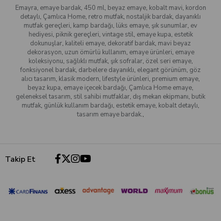
Emayra
,
emaye bardak
,
450 ml
,
beyaz emaye
,
kobalt mavi
,
kordon
detaylı
,
Çamlıca Home
,
retro mutfak
,
nostaljik bardak
,
dayanıklı
mutfak gereçleri
,
kamp bardağı
,
lüks emaye
,
şık sunumlar
,
ev
hediyesi
,
piknik gereçleri
,
vintage stil
,
emaye kupa
,
estetik
dokunuşlar
,
kaliteli emaye
,
dekoratif bardak
,
mavi beyaz
dekorasyon
,
uzun ömürlü kullanım
,
emaye ürünleri
,
emaye
koleksiyonu
,
sağlıklı mutfak
,
şık sofralar
,
özel seri emaye
,
fonksiyonel bardak
,
darbelere dayanıklı
,
elegant görünüm
,
göz
alıcı tasarım
,
klasik modern
,
lifestyle ürünleri
,
premium emaye
,
beyaz kupa
,
emaye içecek bardağı
,
Çamlıca Home emaye
,
geleneksel tasarım
,
stil sahibi mutfaklar
,
dış mekan ekipmanı
,
butik
mutfak
,
günlük kullanım bardağı
,
estetik emaye
,
kobalt detaylı
,
tasarım emaye bardak.
,
Takip Et