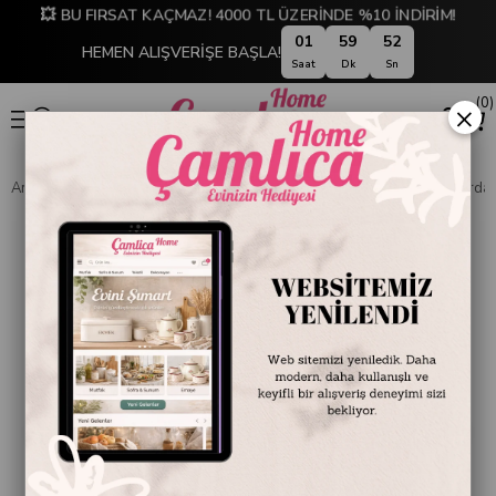
💥 BU FIRSAT KAÇMAZ! 4000 TL ÜZERİNDE %10 İNDİRİM!
01
59
52
HEMEN ALIŞVERİŞE BAŞLA!
Saat
Dk
Sn
0
×
Anasayfa
EMAYE DÜNYASI
Kupa ve Bardaklar
Emayra Emaye Bardak 