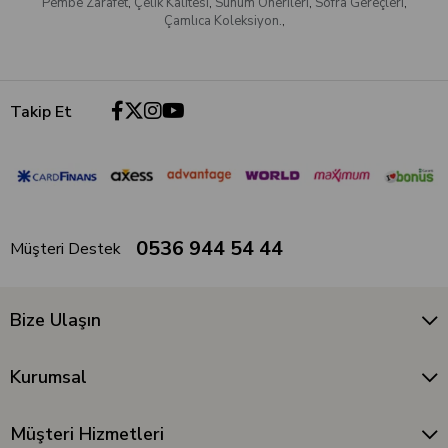
Pembe Zarafet
,
Çelik Kalitesi
,
Sunum Önerileri
,
Sofra Gereçleri
,
Çamlıca Koleksiyon.
,
Takip Et
0536 944 54 44
Müşteri Destek
Bize Ulaşın
Kurumsal
Müşteri Hizmetleri