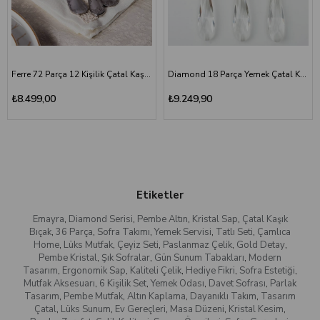
Ferre 72 Parça 12 Kişilik Çatal Kaşık Bıçak Seti
Diamond 18 Parça Yemek Çatal Kaşık Bıçak Seti | Altın Titanyum
₺8.499,00
₺9.249,90
Etiketler
Emayra
,
Diamond Serisi
,
Pembe Altın
,
Kristal Sap
,
Çatal Kaşık
Bıçak
,
36 Parça
,
Sofra Takımı
,
Yemek Servisi
,
Tatlı Seti
,
Çamlıca
Home
,
Lüks Mutfak
,
Çeyiz Seti
,
Paslanmaz Çelik
,
Gold Detay
,
Pembe Kristal
,
Şık Sofralar
,
Gün Sunum Tabakları
,
Modern
Tasarım
,
Ergonomik Sap
,
Kaliteli Çelik
,
Hediye Fikri
,
Sofra Estetiği
,
Mutfak Aksesuarı
,
6 Kişilik Set
,
Yemek Odası
,
Davet Sofrası
,
Parlak
Tasarım
,
Pembe Mutfak
,
Altın Kaplama
,
Dayanıklı Takım
,
Tasarım
Çatal
,
Lüks Sunum
,
Ev Gereçleri
,
Masa Düzeni
,
Kristal Kesim
,