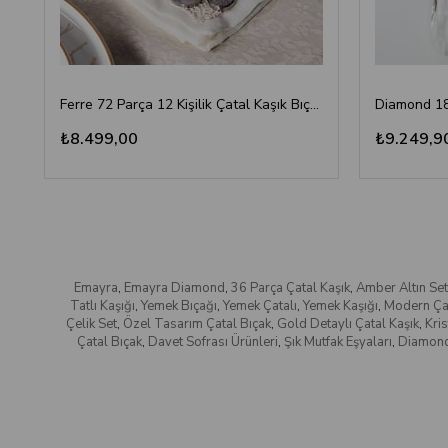
Ferre 72 Parça 12 Kişilik Çatal Kaşık Bıçak Seti
₺8.499,00
₺9.249,9
Emayra
,
Emayra Diamond
,
36 Parça Çatal Kaşık
,
Amber Altın Set
Tatlı Kaşığı
,
Yemek Bıçağı
,
Yemek Çatalı
,
Yemek Kaşığı
,
Modern Çat
Çelik Set
,
Özel Tasarım Çatal Bıçak
,
Gold Detaylı Çatal Kaşık
,
Kri
Çatal Bıçak
,
Davet Sofrası Ürünleri
,
Şık Mutfak Eşyaları
,
Diamond