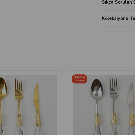
Sıkça Sorulan 
Koleksiyonu 
Ücretsiz
Kargo