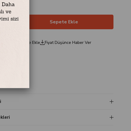
0
ariş
Favorilere Ekle
Fiyat Düşünce Haber Ver
a
z
i
leri