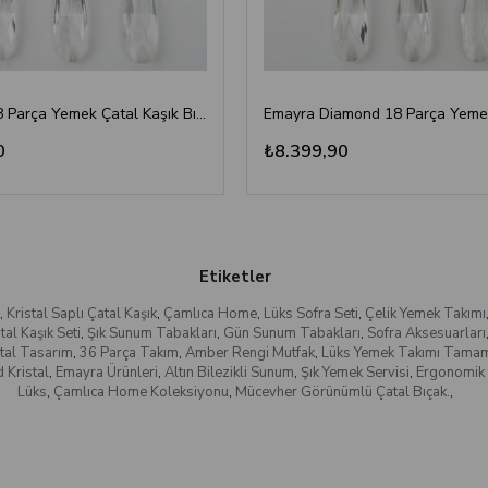
Diamond 18 Parça Yemek Çatal Kaşık Bıçak Seti | Altın Titanyum
0
₺8.399,90
Etiketler
,
Kristal Saplı Çatal Kaşık
,
Çamlıca Home
,
Lüks Sofra Seti
,
Çelik Yemek Takımı
al Kaşık Seti
,
Şık Sunum Tabakları
,
Gün Sunum Tabakları
,
Sofra Aksesuarları
stal Tasarım
,
36 Parça Takım
,
Amber Rengi Mutfak
,
Lüks Yemek Takımı Tamaml
 Kristal
,
Emayra Ürünleri
,
Altın Bilezikli Sunum
,
Şık Yemek Servisi
,
Ergonomik 
Lüks
,
Çamlıca Home Koleksiyonu
,
Mücevher Görünümlü Çatal Bıçak.
,