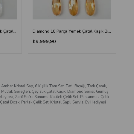
Emayra Diamond 18 Parça Yemek Çatal Kaşık Bıçak Seti | Altın
Diamond 18 Parça Yemek Çatal Kaşık Bıçak Seti | Amber Altın
₺9.999,90
₺1
,
Amber Kristal Sap
,
6 Kişilik Tam Set
,
Tatlı Bıçağı
,
Tatlı Çatalı
,
,
Mutfak Gereçleri
,
Çeyizlik Çatal Kaşık
,
Diamond Serisi
,
Gümüş
ayıcısı
,
Zarif Sofra Sunumu
,
Kaliteli Çelik Set
,
Paslanmaz Çelik
Çatal Bıçak
,
Parlak Çelik Set
,
Kristal Saplı Servis
,
Ev Hediyesi