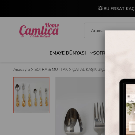
💥 BU FIRSAT KAÇ
EMAYE DÜNYASI
SOFRA & MUTFAK
Anasayfa
SOFRA & MUTFAK
ÇATAL KAŞIK BIÇAK SETLERİ
Em