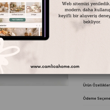
₺17.999,0
Telefonla Sip
Kargo Bedav
Yorum Ya
Ürün Özellikler
Ödeme Seçenek