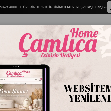
MAZ! 4000 TL ÜZERİNDE %10 İNDİRİM!
HEMEN ALIŞVERİŞE BAŞLA!
S
İNDİRİMLİ ÜRÜNLER
DEKORASYON
TABLO KOLEKSİYONU
ayra Diamond 36 Parça Çatal Kaşık Bıçak Seti | Amber Altın
Emayra 
Kaşık B
Stok Kodu
DH-
Marka
:
Emayra