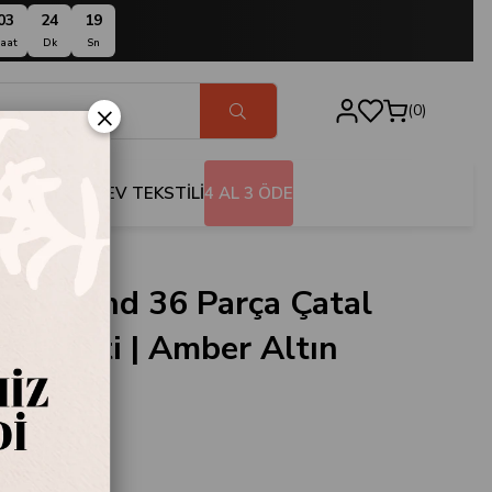
03
24
18
aat
Dk
Sn
×
0
BANYO
EV TEKSTİLİ
4 AL 3 ÖDE
Diamond 36 Parça Çatal
ıçak Seti | Amber Altın
5539AA