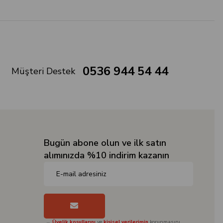
0536 944 54 44
Müşteri Destek
Bugün abone olun ve ilk satın
alımınızda %10 indirim kazanın
Üyelik koşullarını
ve
kişisel verilerimin
korunmasını