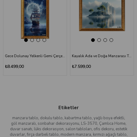
Gece Dolunay Yelkenli Gemi Çerçeveli Tablo VH-2535
Kayalık Ada ve Doğa Manzarası Tablo LS-5882
₺8.499,00
₺7.599,00
Etiketler
manzara tablo
,
dokulu tablo
,
kabartma tablo
,
yağlı boya efektli
,
göl manzaralı
,
sonbahar dekorasyonu
,
LS-3570
,
Çamlıca Home
,
duvar sanatı
,
lüks dekorasyon
,
salon tabloları
,
ofis dekoru
,
estetik
duvarlar
,
fırça darbeli tablo
,
modern manzara
,
kırmızı ağaçlı tablo
,