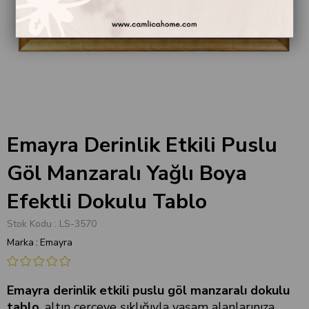
Emayra Derinlik Etkili Puslu
Göl Manzaralı Yağlı Boya
Efektli Dokulu Tablo
Stok Kodu
LS-3570
Marka
:
Emayra
Emayra derinlik etkili puslu göl manzaralı dokulu
tablo
, altın çerçeve şıklığıyla yaşam alanlarınıza