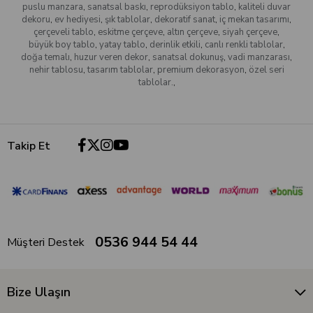
puslu manzara
,
sanatsal baskı
,
reprodüksiyon tablo
,
kaliteli duvar
dekoru
,
ev hediyesi
,
şık tablolar
,
dekoratif sanat
,
iç mekan tasarımı
,
çerçeveli tablo
,
eskitme çerçeve
,
altın çerçeve
,
siyah çerçeve
,
büyük boy tablo
,
yatay tablo
,
derinlik etkili
,
canlı renkli tablolar
,
doğa temalı
,
huzur veren dekor
,
sanatsal dokunuş
,
vadi manzarası
,
nehir tablosu
,
tasarım tablolar
,
premium dekorasyon
,
özel seri
tablolar.
,
Takip Et
0536 944 54 44
Müşteri Destek
Bize Ulaşın