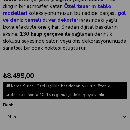
dingin bir atmosfer katar.
Özel tasarım tablo
modelleri
koleksiyonumuzun bu nadide parçası,
göl
ve deniz temalı duvar dekorları
arasındaki yağlı
boya efektiyle öne çıkar. Sıradan dijital baskıların
aksine,
130 kalıp çerçeve
ile sağlanan derinlik
dokusu sayesinde salon veya ofis dekorasyonunuzda
sanatsal bir odak noktası oluşturur.
₺8.499,00
🚚 Kargo Süresi: Özel işçilikle hazırlanan bu ürün, özenle
üretildikten sonra 10–15 iş günü içinde kargoya verilir.
Renk