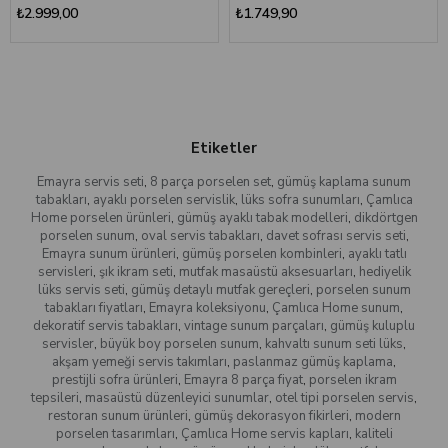
₺2.999,00
₺1.749,90
Etiketler
Emayra servis seti
,
8 parça porselen set
,
gümüş kaplama sunum
tabakları
,
ayaklı porselen servislik
,
lüks sofra sunumları
,
Çamlıca
Home porselen ürünleri
,
gümüş ayaklı tabak modelleri
,
dikdörtgen
porselen sunum
,
oval servis tabakları
,
davet sofrası servis seti
,
Emayra sunum ürünleri
,
gümüş porselen kombinleri
,
ayaklı tatlı
servisleri
,
şık ikram seti
,
mutfak masaüstü aksesuarları
,
hediyelik
lüks servis seti
,
gümüş detaylı mutfak gereçleri
,
porselen sunum
tabakları fiyatları
,
Emayra koleksiyonu
,
Çamlıca Home sunum
,
dekoratif servis tabakları
,
vintage sunum parçaları
,
gümüş kuluplu
servisler
,
büyük boy porselen sunum
,
kahvaltı sunum seti lüks
,
akşam yemeği servis takımları
,
paslanmaz gümüş kaplama
,
prestijli sofra ürünleri
,
Emayra 8 parça fiyat
,
porselen ikram
tepsileri
,
masaüstü düzenleyici sunumlar
,
otel tipi porselen servis
,
restoran sunum ürünleri
,
gümüş dekorasyon fikirleri
,
modern
porselen tasarımları
,
Çamlıca Home servis kapları
,
kaliteli