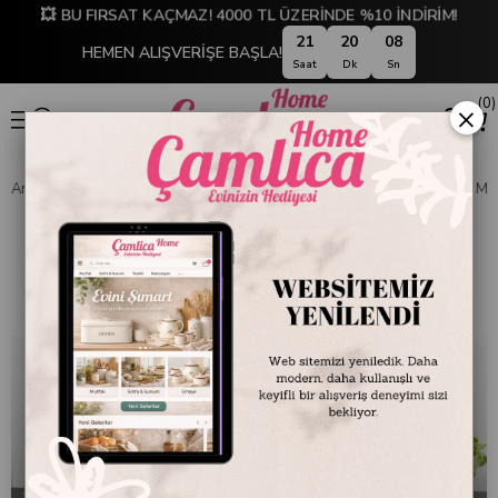
💥 BU FIRSAT KAÇMAZ! 4000 TL ÜZERİNDE %10 İNDİRİM!
21
20
07
HEMEN ALIŞVERİŞE BAŞLA!
Saat
Dk
Sn
0
×
Anasayfa
SOFRA & MUTFAK
SOFRA & SERVİS
Servis Kapları ve M