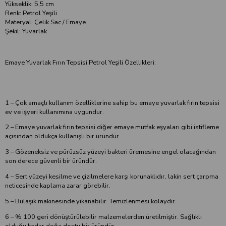
Yükseklik: 5,5 cm
Renk: Petrol Yeşili
Materyal: Çelik Sac / Emaye
Şekil: Yuvarlak
Emaye Yuvarlak Fırın Tepsisi Petrol Yeşili Özellikleri:
1 – Çok amaçlı kullanım özelliklerine sahip bu emaye yuvarlak fırın tepsisi
ev ve işyeri kullanımına uygundur.
2 – Emaye yuvarlak fırın tepsisi diğer emaye mutfak eşyaları gibi istifleme
açısından oldukça kullanışlı bir üründür.
3 – Gözeneksiz ve pürüzsüz yüzeyi bakteri üremesine engel olacağından
son derece güvenli bir üründür.
4 – Sert yüzeyi kesilme ve çizilmelere karşı korunaklıdır, lakin sert çarpma
neticesinde kaplama zarar görebilir.
5 – Bulaşık makinesinde yıkanabilir. Temizlenmesi kolaydır.
6 – % 100 geri dönüştürülebilir malzemelerden üretilmiştir. Sağlıklı
olduğu kadar doğa dostu bir üründür.