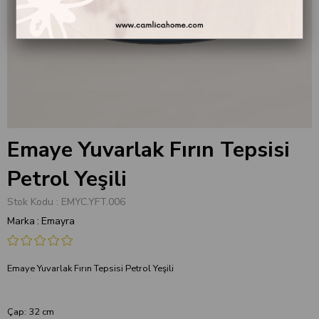
Emaye Yuvarlak Fırın Tepsisi
Petrol Yeşili
Stok Kodu
EMYC.YFT.006
Marka
:
Emayra
Emaye Yuvarlak Fırın Tepsisi Petrol Yeşili
Çap: 32 cm