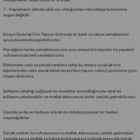
7 – Kaplamanın altında çelik sac olduğundan mikrodalga kullanımına
uygun değildir.
Emaye Yuvarlak Fırın Tepsisi ile fırında et, balık ve sebze yemeklerinizi
güveç kıvamında pişirebilirsiniz.
Pişirdiğiniz harika yemeklerinizi yine aynı emaye fırın tepsiler ile yapabilir
sofralarınızda fark yaratabilirsiniz.
Birbirinden canlı ve parlak renklere sahip bu emaye yuvarlak fırın
tepsilerinden satın alarak kendi emaye fırın tepsisi setinizi gönlünüze göre
oluşturabilirsiniz.
İstifleme rahatlığı sağlayan bu modeller ile mutfağınızda rahat bir
kullanım yakalayabilir ve mutfak dekorunuza da bir canlılık getirebilirsiniz.
Çeyizlik ya da ev hediyesi olarak da oldukça popüler bir hediye
seçeneğidirler.
Parlak renkleri ile sofralarınıza ve mutfak dekorunuza canlılık getirmeleri
yanında ayrıca mutfak ve bahçe mobilyalarınız üstünde meyvelik olarak