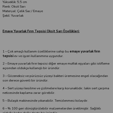
Yükseklik: 5,5 cm
Renk: Oksit Sarı
Materyal: Çelik Sac / Emaye
Şekil: Yuvarlak
Emaye Yuvarlak Fırın Tepsisi Oksit Sarı Özellikleri:
1 – Çok amaçlı kullanım özelliklerine sahip bu
emaye yuvarlak fırın
tepsisi
ev ve işyeri kullanımına uygundur.
2 – Emaye yuvarlak fırın tepsisi diğer emaye mutfak eşyaları gibi istifleme
açısından oldukça kullanışlı bir üründür.
3 – Gözeneksiz ve pürüzsüz yüzeyi bakteri üremesine engel olacağından
son derece güvenli bir üründür.
4 – Sert yüzeyi kesilme ve çizilmelere karşı korunaklıdır, lakin sert çarpma
neticesinde kaplama zarar görebilir.
5 – Bulaşık makinesinde yıkanabilir. Temizlenmesi kolaydır.
6 – % 100 geri dönüştürülebilir malzemelerden üretilmiştir. Sağlıklı
olduğu kadar doğa dostu bir üründür.