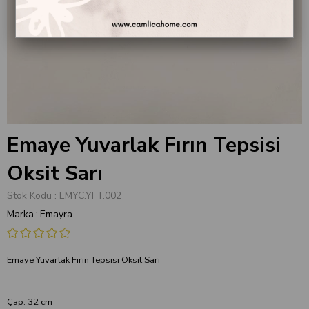
Emaye Yuvarlak Fırın Tepsisi
Oksit Sarı
Stok Kodu
EMYC.YFT.002
Marka
:
Emayra
Emaye Yuvarlak Fırın Tepsisi Oksit Sarı
Çap: 32 cm