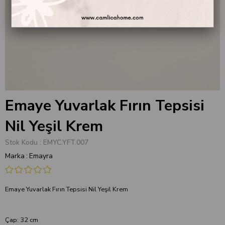
Emaye Yuvarlak Fırın Tepsisi
Nil Yeşil Krem
Stok Kodu
EMYC.YFT.007
Marka
:
Emayra
Emaye Yuvarlak Fırın Tepsisi Nil Yeşil Krem
Çap: 32 cm