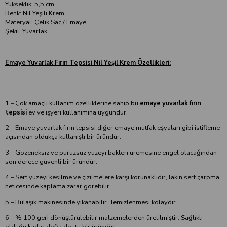
Yükseklik: 5,5 cm
Renk: Nil Yeşili Krem
Materyal: Çelik Sac / Emaye
Şekil: Yuvarlak
Emaye Yuvarlak Fırın Tepsisi Nil Yeşil Krem Özellikleri:
1 – Çok amaçlı kullanım özelliklerine sahip bu
emaye yuvarlak fırın
tepsisi
ev ve işyeri kullanımına uygundur.
2 – Emaye yuvarlak fırın tepsisi diğer emaye mutfak eşyaları gibi istifleme
açısından oldukça kullanışlı bir üründür.
3 – Gözeneksiz ve pürüzsüz yüzeyi bakteri üremesine engel olacağından
son derece güvenli bir üründür.
4 – Sert yüzeyi kesilme ve çizilmelere karşı korunaklıdır, lakin sert çarpma
neticesinde kaplama zarar görebilir.
5 – Bulaşık makinesinde yıkanabilir. Temizlenmesi kolaydır.
6 – % 100 geri dönüştürülebilir malzemelerden üretilmiştir. Sağlıklı
olduğu kadar doğa dostu bir üründür.