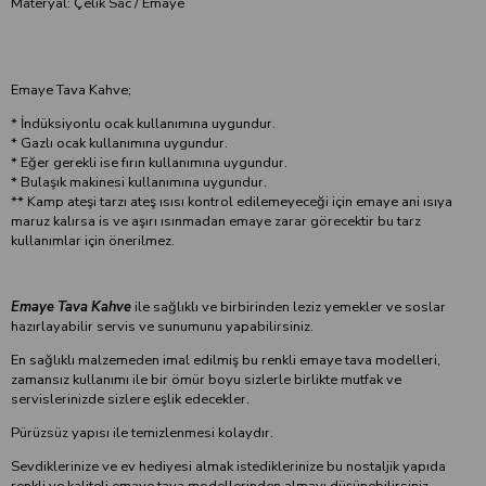
Materyal: Çelik Sac / Emaye
Emaye Tava Kahve;
* İndüksiyonlu ocak kullanımına uygundur.
* Gazlı ocak kullanımına uygundur.
* Eğer gerekli ise fırın kullanımına uygundur.
* Bulaşık makinesi kullanımına uygundur.
** Kamp ateşi tarzı ateş ısısı kontrol edilemeyeceği için emaye ani ısıya
maruz kalırsa is ve aşırı ısınmadan emaye zarar görecektir bu tarz
kullanımlar için önerilmez.
Emaye Tava Kahve
ile sağlıklı ve birbirinden leziz yemekler ve soslar
hazırlayabilir servis ve sunumunu yapabilirsiniz.
En sağlıklı malzemeden imal edilmiş bu renkli emaye tava modelleri,
zamansız kullanımı ile bir ömür boyu sizlerle birlikte mutfak ve
servislerinizde sizlere eşlik edecekler.
Pürüzsüz yapısı ile temizlenmesi kolaydır.
Sevdiklerinize ve ev hediyesi almak istediklerinize bu nostaljik yapıda
renkli ve kaliteli emaye tava modellerinden almayı düşünebilirsiniz.