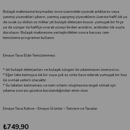
Bulaşık makinesine koymadan önce üzerindeki yiyecek artıklarını veya
yanmış yiyecekleri çıkarın, yanmış yapışmış yiyeceklerin üzerine hafif ılık ya
da sıcak su dökün az miktar jel bulaşık deterjanı koyun, yumuşak bir fırça
ya da sünger ile hafifçe ovarak yüzeyi kirden arındırın, ardından ılık suyla
durulayın. Bulaşık makinesine yerleştirdikten sonra hassas cam
temizleme programını kullanın.
Emaye Tava Elde Temizlenmesi
* Jel bulaşık deterjanları ve bulaşık süngeri ile yıkanmasını öneriyoruz.
* Eğer leke kalmışsa ılık bir suya çok az sirke ilave ederek yumuşak bir bez
ile ovmak yeterli olacaktır.
* Su lekeleri kalmaması ve nem ortamı oluşmasına engel olmak için
yıkama sonrası güzelce kurulandığından emin olun.
Emaye Tava Kahve – Emaye Ürünler – Tencere ve Tavalar
₺749,90