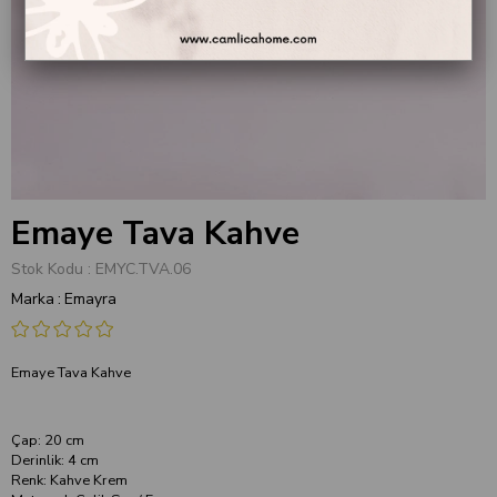
Emaye Tava Kahve
Stok Kodu
EMYC.TVA.06
Marka
:
Emayra
Emaye Tava Kahve
Çap: 20 cm
Derinlik: 4 cm
Renk: Kahve Krem