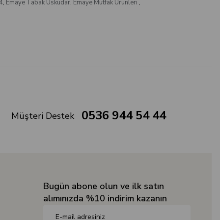
4
,
Emaye Tabak Üsküdar
,
Emaye Mutfak Ürünleri
,
0536 944 54 44
Müşteri Destek
Bugün abone olun ve ilk satın
alımınızda %10 indirim kazanın