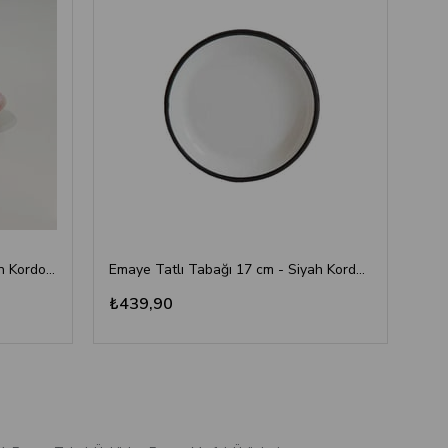
Emaye Tabak 12 cm Koyu Somon Kordon Pembe
Emaye Tatlı Tabağı 17 cm - Siyah Kordonlu
₺439,90
₺5