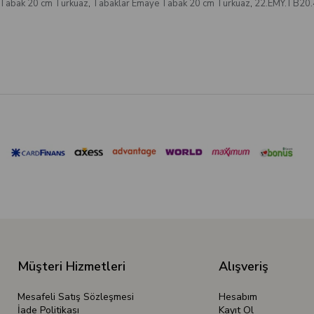
Tabak 20 cm Turkuaz
,
Tabaklar Emaye Tabak 20 cm Turkuaz
,
22.EMY.TB20.
Müşteri Hizmetleri
Alışveriş
Mesafeli Satış Sözleşmesi
Hesabım
İade Politikası
Kayıt Ol