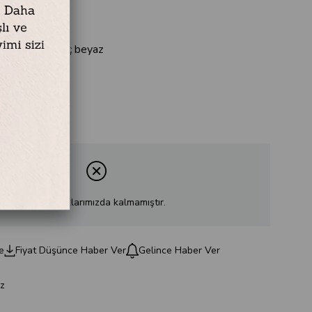
ordon turkuaz iç beyaz
k sac / emaye
Ürün stoklarımızda kalmamıştır.
e
Fiyat Düşünce Haber Ver
Gelince Haber Ver
z