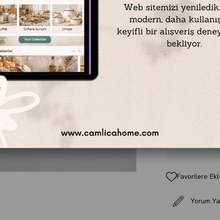
Çap : 20 cm
Renk : Dış ve k
Materyal : Çeli
₺539,90
Favorilere Ekl
Yorum Ya