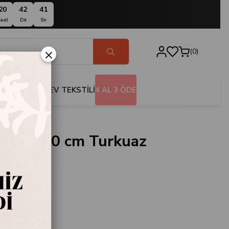
20
42
40
aat
Dk
Sn
×
0
BANYO
EV TEKSTİLİ
4 AL 3 ÖDE
Tabak 20 cm Turkuaz
.TB20.TRK
k 20 cm