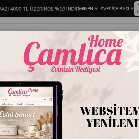
MAZ! 4000 TL ÜZERİNDE %10 İNDİRİM!
HEMEN ALIŞVERİŞE BAŞLA!
S
İNDİRİMLİ ÜRÜNLER
DEKORASYON
TABLO KOLEKSİYONU
uaz
Emaye 
Stok Kodu
EMYC
Marka
:
Emayra
Emaye Taba