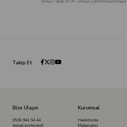
Emaye Tabak 20 cm Turkuaz
,
LunArt Emaye Emaye 
Takip Et
Bize Ulaşın
Kurumsal
0536 944 54 44
Hakkımızda
[email protected]
Mağazamız