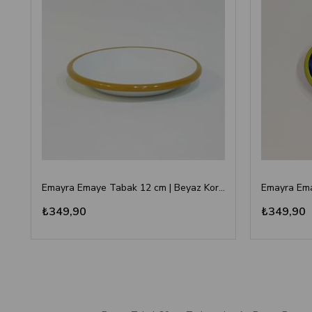
Emayra Emaye Tabak 12 cm | Beyaz Kordon Altın Sarı
₺349,90
₺349,90