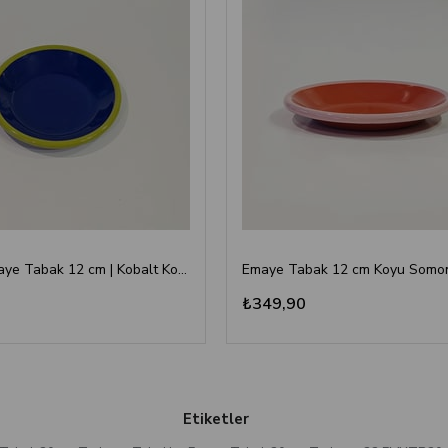
Emayra Emaye Tabak 12 cm | Kobalt Kordon Fıstık Yeşil
₺349,90
Etiketler