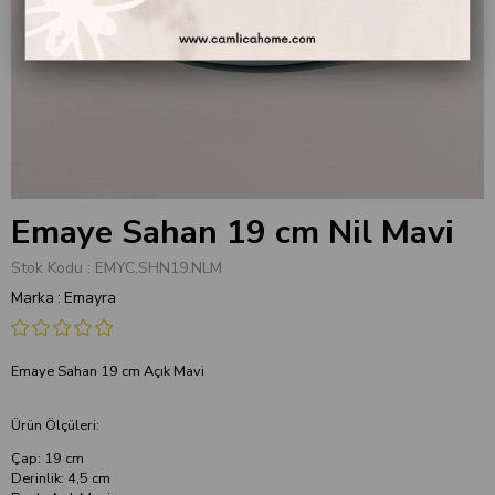
Emaye Sahan 19 cm Nil Mavi
Stok Kodu
EMYC.SHN19.NLM
Marka
:
Emayra
Emaye Sahan 19 cm Açık Mavi
Ürün Ölçüleri:
Çap: 19 cm
Derinlik: 4,5 cm