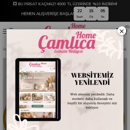
💥 BU FIRSAT KAÇMAZ! 4000 TL ÜZERİNDE %10 İNDİRİM!
22
15
05
HEMEN ALIŞVERİŞE BAŞLA!
Saat
Dk
Sn
0
×
Anasayfa
EMAYE DÜNYASI
Servis ve Sunum Tabakları
Emaye Oval İs