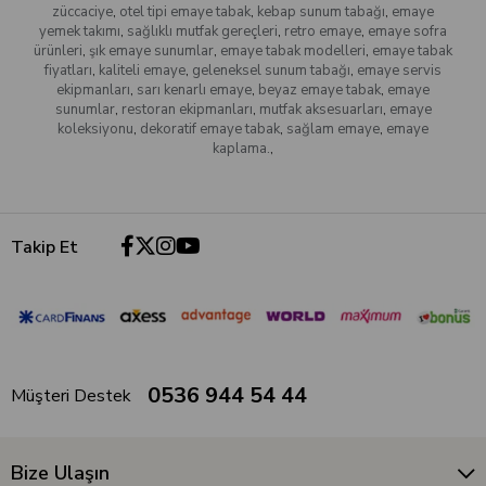
züccaciye
,
otel tipi emaye tabak
,
kebap sunum tabağı
,
emaye
yemek takımı
,
sağlıklı mutfak gereçleri
,
retro emaye
,
emaye sofra
ürünleri
,
şık emaye sunumlar
,
emaye tabak modelleri
,
emaye tabak
fiyatları
,
kaliteli emaye
,
geleneksel sunum tabağı
,
emaye servis
ekipmanları
,
sarı kenarlı emaye
,
beyaz emaye tabak
,
emaye
sunumlar
,
restoran ekipmanları
,
mutfak aksesuarları
,
emaye
koleksiyonu
,
dekoratif emaye tabak
,
sağlam emaye
,
emaye
kaplama.
,
Takip Et
0536 944 54 44
Müşteri Destek
Bize Ulaşın