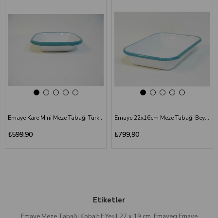
Emaye Kare Mini Meze Tabağı Turkuaz 11 cm
Emaye 22x16cm Meze Tabağı Beyaz - Kordon Turkuaz
₺599,90
₺799,90
Etiketler
Emaye Meze Tabağı Kobalt F.Yeşil 27 x 19 cm
,
Emayeci Emaye