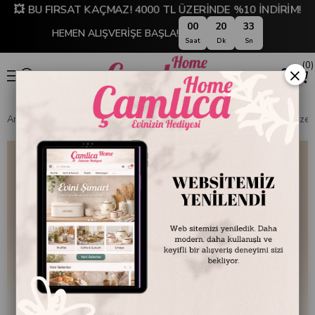
💥 BU FIRSAT KAÇMAZ! 4000 TL ÜZERİNDE %10 İNDİRİM!
00
20
32
HEMEN ALIŞVERİŞE BAŞLA!
Saat
Dk
Sn
0
×
Anasayfa
EMAYE DÜNYASI
Servis ve Sunum Tabakları
Emaye Meze Ta