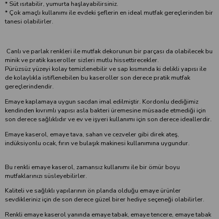
* Süt ısıtabilir, yumurta haşlayabilirsiniz.
* Çok amaçlı kullanımı ile evdeki şeflerin en ideal mutfak gereçlerinden bir
tanesi olabilirler.
Canlı ve parlak renkleri ile mutfak dekorunun bir parçası da olabilecek bu
minik ve pratik kaseroller sizleri mutlu hissettirecekler.
Pürüzsüz yüzeyi kolay temizlenebilir ve sap kısmında ki delikli yapısı ile
de kolaylıkla istiflenebilen bu kaseroller son derece pratik mutfak
gereçlerindendir.
Emaye kaplamaya uygun sacdan imal edilmiştir. Kordonlu dediğimiz
kendinden kıvrımlı yapısı asla bakteri üremesine müsaade etmediği için
son derece sağlıklıdır ve ev ve işyeri kullanımı için son derece ideallerdir.
Emaye kaserol, emaye tava, sahan ve cezveler gibi direk ateş,
indüksiyonlu ocak, fırın ve bulaşık makinesi kullanımına uygundur.
Bu renkli emaye kaserol, zamansız kullanımı ile bir ömür boyu
mutfaklarınızı süsleyebilirler.
Kaliteli ve sağlıklı yapılarının ön planda olduğu emaye ürünler
sevdikleriniz için de son derece güzel birer hediye seçeneği olabilirler.
Renkli emaye kaserol yanında emaye tabak, emaye tencere, emaye tabak