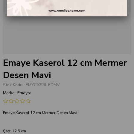
Emaye Kaserol 12 cm Mermer
Desen Mavi
Stok Kodu
EMYC.KSRL.EDMV
Marka
:
Emayra
Emaye Kaserol 12 cm Mermer Desen Mavi
Çap: 12,5 cm