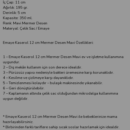
İç Çap: 11 cm
Ağırlık: 195 gr.
Derinlik: 5 cm
Kapasite: 350 ml.
Renk: Mavi Mermer Desen
Materyal: Çelik Sac / Emaye
Emaye Kaserol 12 cm Mermer Desen Mavi Özellikleri:
1 – Emaye Kaserol 12 cm Mermer Desen Mavi ev ve işletme kullanımına
uygundur.
2 – Dış mekân kullanım için son derece idealdir.
3 – Pürüzsüz yapısı nedeniyle bakteri üremesine karşı korunaklıdır.
4 – Kesilme ve çizilmeye karşı dayanıklıdır.
5 – Temizlenmesi kolaydır – bulaşık makinesinde yıkanabilir.
6 – Geri dönüştürülebilir.
7 – Kaplamanın altında çelik sac olduğundan mikrodalga kullanımına
uygun değildir.
* Emaye Kaserol 12 cm Mermer Desen Mavi ile bebeklerinize mama
hazırlayabilirsiniz.
* Birbirinden farklı tariflere sahip sıcak soslar hazırlamak için idealdir.