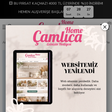
💥 BU FIRSAT KAÇMAZ! 4000 TL ÜZERİNDE %10 İNDİRİM!
07
28
26
HEMEN ALIŞVERİŞE BAŞLA!
Saat
Dk
Sn
0
×
Anasayfa
EMAYE DÜNYASI
Kaseler
Emayra Emaye Kase 26 cm | Pe