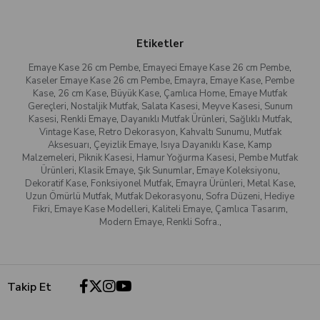
Etiketler
Emaye Kase 26 cm Pembe
,
Emayeci Emaye Kase 26 cm Pembe
,
Kaseler Emaye Kase 26 cm Pembe
,
Emayra
,
Emaye Kase
,
Pembe
Kase
,
26 cm Kase
,
Büyük Kase
,
Çamlıca Home
,
Emaye Mutfak
Gereçleri
,
Nostaljik Mutfak
,
Salata Kasesi
,
Meyve Kasesi
,
Sunum
Kasesi
,
Renkli Emaye
,
Dayanıklı Mutfak Ürünleri
,
Sağlıklı Mutfak
,
Vintage Kase
,
Retro Dekorasyon
,
Kahvaltı Sunumu
,
Mutfak
Aksesuarı
,
Çeyizlik Emaye
,
Isıya Dayanıklı Kase
,
Kamp
Malzemeleri
,
Piknik Kasesi
,
Hamur Yoğurma Kasesi
,
Pembe Mutfak
Ürünleri
,
Klasik Emaye
,
Şık Sunumlar
,
Emaye Koleksiyonu
,
Dekoratif Kase
,
Fonksiyonel Mutfak
,
Emayra Ürünleri
,
Metal Kase
,
Uzun Ömürlü Mutfak
,
Mutfak Dekorasyonu
,
Sofra Düzeni
,
Hediye
Fikri
,
Emaye Kase Modelleri
,
Kaliteli Emaye
,
Çamlıca Tasarım
,
Modern Emaye
,
Renkli Sofra.
,
Takip Et