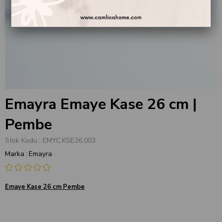
Emayra Emaye Kase 26 cm |
Pembe
Stok Kodu
EMYC.KSE26.003
Marka
:
Emayra
Emaye Kase 26 cm Pembe