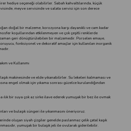
rer hediye seçeneği olabilirler. Sabah kahvaltılarında, küçük
ervisinde, meyve servisinde ve salata servisi için son derece
ğan doğal bir malzeme, korozyona karşı dayanıklı ve cam kadar
mosfer koşullarından etkilenmeyen ve çok çeşitli renklerde
r zaman geri dönüştürülebilen bir malzemedir. Porselen emaye,
oruyucu, fonksiyonel ve dekoratif amaçlar için kullanılan inorganik
madır.
akım ve Kullanımı
aşık makinesinde ve elde yıkanabilirler. Su lekeleri kalmaması ve
ına engel olmak için yıkama sonrası güzelce kurulandığından
a ılık bir suya çok az sirke ilave ederek yumuşak bir bez ile ovmak
anları ve bulaşık süngeri ile yıkanmasını öneriyoruz.
rinde oluşan siyah çizgiler genelde paslanmaz çelik çatal kaşık
nmasıdır, yumuşak bir bulaşık jeli ile ovularak giderilebilir.