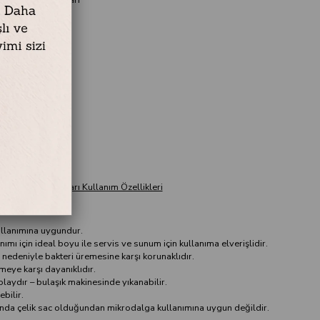
 Kordon Sarı
c / Emaye
Beyaz Kordon Sarı Kullanım Özellikleri
ullanımına uygundur.
ımı için ideal boyu ile servis ve sunum için kullanıma elverişlidir.
 nedeniyle bakteri üremesine karşı korunaklıdır.
lmeye karşı dayanıklıdır.
laydır – bulaşık makinesinde yıkanabilir.
bilir.
ında çelik sac olduğundan mikrodalga kullanımına uygun değildir.