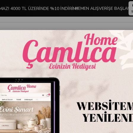
MAZ! 4000 TL ÜZERİNDE %10 İNDİRİM!
HEMEN ALIŞVERİŞE BAŞLA!
S
İNDİRİMLİ ÜRÜNLER
DEKORASYON
TABLO KOLEKSİYONU
ordon Sarı
Emaye 
Sarı
Stok Kodu
EMYC
Marka
:
Emayra
Emaye Kase 26 cm