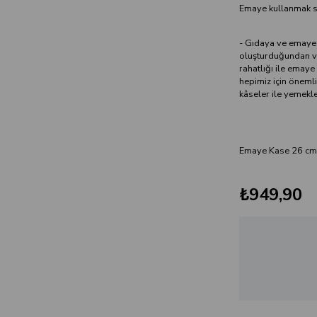
Emaye kullanmak sa
- Gıdaya ve emaye 
oluşturduğundan ve 
rahatlığı ile emaye
hepimiz için öneml
kâseler ile yemekler
Emaye Kase 26 cm 
₺949,90