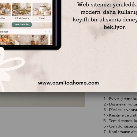
Çap: 26 cm
Yükseklik: 9 cm
Kapasite: 2,5 Lt.
Renk: İç Dış Beyaz
Materyal: Çelik Sa
Emaye Kase 26 cm 
1 - Ev ve işletme k
2 - Dış mekan kullan
3 - Pürüzsüz yapısı
4 - Kesilme ve çizi
5 - Temizlenmesi ko
6 - Geri dönüştürüle
7 - Kaplamanın alt