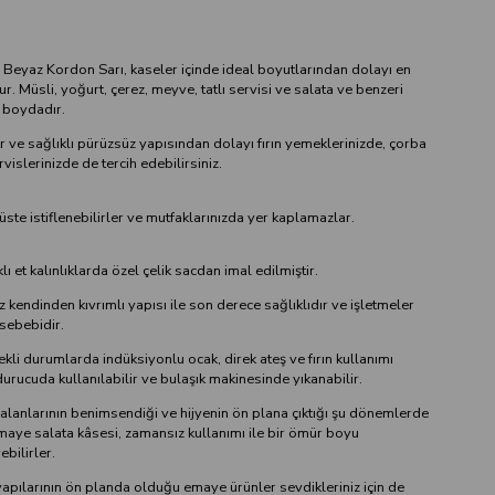
eyaz Kordon Sarı, kaseler içinde ideal boyutlarından dolayı en
r. Müsli, yoğurt, çerez, meyve, tatlı servisi ve salata ve benzeri
l boydadır.
 ve sağlıklı pürüzsüz yapısından dolayı fırın yemeklerinizde, çorba
vislerinizde de tercih edebilirsiniz.
ste istiflenebilirler ve mutfaklarınızda yer kaplamazlar.
ı et kalınlıklarda özel çelik sacdan imal edilmiştir.
kendinden kıvrımlı yapısı ile son derece sağlıklıdır ve işletmeler
h sebebidir.
li durumlarda indüksiyonlu ocak, direk ateş ve fırın kullanımı
rucuda kullanılabilir ve bulaşık makinesinde yıkanabilir.
lanlarının benimsendiği ve hijyenin ön plana çıktığı şu dönemlerde
k emaye salata kâsesi, zamansız kullanımı ile bir ömür boyu
ebilirler.
ı yapılarının ön planda olduğu emaye ürünler sevdikleriniz için de