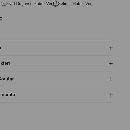
e
Fiyat Düşünce Haber Ver
Gelince Haber Ver
z
i
leri
Sorular
Tamamla