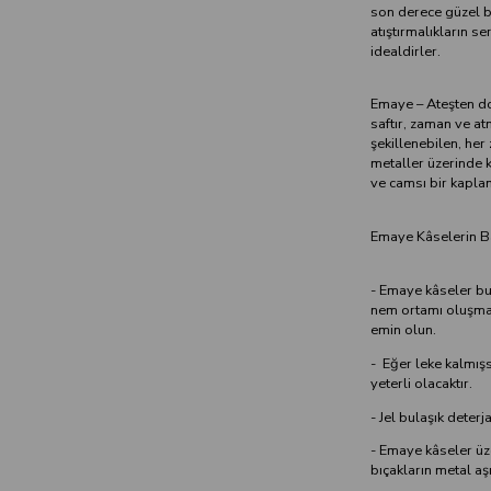
son derece güzel bi
atıştırmalıkların s
idealdirler.
Emaye – Ateşten do
saftır, zaman ve at
şekillenebilen, he
metaller üzerinde k
ve camsı bir kapla
Emaye Kâselerin B
- Emaye kâseler bul
nem ortamı oluşmas
emin olun.
- Eğer leke kalmışs
yeterli olacaktır.
- Jel bulaşık deterj
- Emaye kâseler üze
bıçakların metal aşı