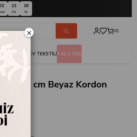
02
22
17
aat
Dk
Sn
×
0
BANYO
EV TEKSTİLİ
4 AL 3 ÖDE
Kase 26 cm Beyaz Kordon
.KSE26.001
 Beyaz Kordon Sarı