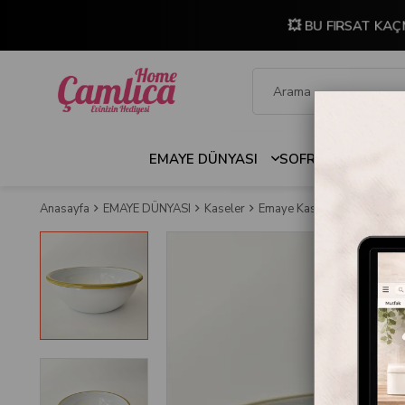
💥 BU FIRSAT KAÇ
EMAYE DÜNYASI
SOFRA & MUTFAK
Anasayfa
EMAYE DÜNYASI
Kaseler
Emaye Kase 26 cm Beyaz K