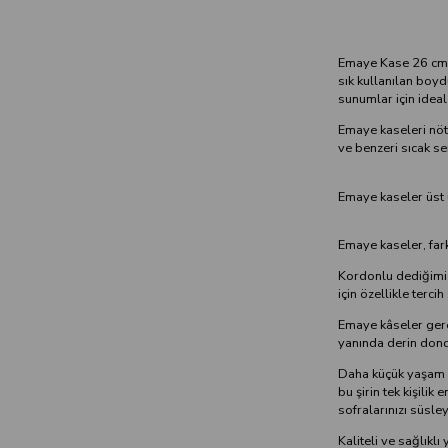
Emaye Kase 26 cm B
sık kullanılan boydu
sunumlar için idea
Emaye kaseleri nötr
ve benzeri sıcak ser
Emaye kaseler üst ü
Emaye kaseler, farkl
Kordonlu dediğimiz 
için özellikle terci
Emaye kâseler gerek
yanında derin dondu
Daha küçük yaşam a
bu şirin tek kişili
sofralarınızı süsley
Kaliteli ve sağlıkl