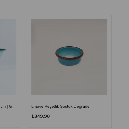
Emayra Emaye Salata Kasesi 20 cm | Gök Mavi Kordon Yeşil
Emaye Reçellik Sosluk Degrade
₺349,90
₺9