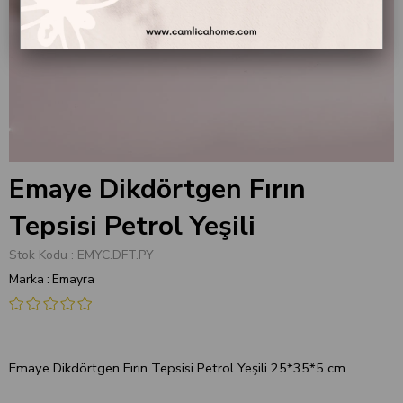
Emaye Dikdörtgen Fırın
Tepsisi Petrol Yeşili
Stok Kodu
EMYC.DFT.PY
Marka
:
Emayra
Emaye Dikdörtgen Fırın Tepsisi Petrol Yeşili 25*35*5 cm