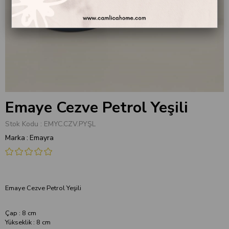
Emaye Cezve Petrol Yeşili
Stok Kodu
EMYC.CZV.PYŞL
Marka
:
Emayra
Emaye Cezve Petrol Yeşili
Çap : 8 cm
Yükseklik : 8 cm