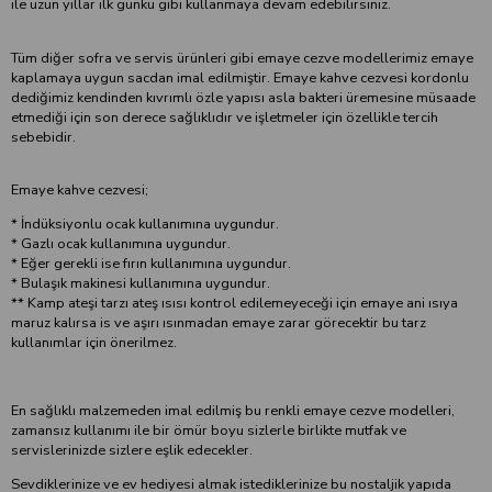
ile uzun yıllar ilk günkü gibi kullanmaya devam edebilirsiniz.
Tüm diğer sofra ve servis ürünleri gibi emaye cezve modellerimiz emaye
kaplamaya uygun sacdan imal edilmiştir. Emaye kahve cezvesi kordonlu
dediğimiz kendinden kıvrımlı özle yapısı asla bakteri üremesine müsaade
etmediği için son derece sağlıklıdır ve işletmeler için özellikle tercih
sebebidir.
Emaye kahve cezvesi;
* İndüksiyonlu ocak kullanımına uygundur.
* Gazlı ocak kullanımına uygundur.
* Eğer gerekli ise fırın kullanımına uygundur.
* Bulaşık makinesi kullanımına uygundur.
** Kamp ateşi tarzı ateş ısısı kontrol edilemeyeceği için emaye ani ısıya
maruz kalırsa is ve aşırı ısınmadan emaye zarar görecektir bu tarz
kullanımlar için önerilmez.
En sağlıklı malzemeden imal edilmiş bu renkli emaye cezve modelleri,
zamansız kullanımı ile bir ömür boyu sizlerle birlikte mutfak ve
servislerinizde sizlere eşlik edecekler.
Sevdiklerinize ve ev hediyesi almak istediklerinize bu nostaljik yapıda