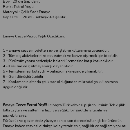
Boy : 20 cm Sap dahil
Renk : Petrol Yeşili
Materyal : Çelik Sac / Emaye
Kapasite : 320 ml ( Yaklaşık 4 Kişiliktir.)
Emaye Cezve Petrol Yeşili Özellikleri:
1 – Emaye cezve modelleri ev ve işletme kullanımına uygundur.
2 - Tüm dış aktivitelerinizde su ısıtmak ve kahve pişirmek için idealdir.
3 - Pürüzsüz yapısı nedeniyle bakteri üremesine karşı korunaklıdır.
4 - Kesilme ve çizilmeye karşı dayanıklıdır.
5 - Temizlenmesi kolaydır – bulaşık makinesinde yıkanabilir.
6 - Geri dönüştürülebilir.
7 - Kaplamanın altında çelik sac olduğundan mikrodalga kullanımına
uygun değildir.
Emaye Cezve Petrol Yeşili
ile başta Türk kahvesi pişirebilirsiniz. Tek kişilik
bitki çayları ve sütlerinizi hızlı ve sağlıklı bir şekilde ısıtabilir ve
pişirebilirsiniz.
Pürüzsüz ve gözeneksiz yüzeye sahip son derece kullanışlı bir üründür.
Emaye kahve cezvesi oldukça kolay temizlenir, sağlıklı ve sağlam yapıları