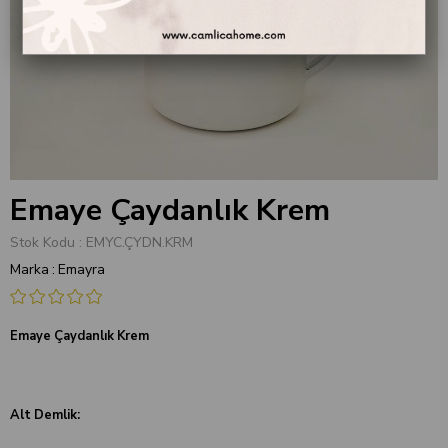
Emaye Çaydanlık Krem
Stok Kodu
EMYC.ÇYDN.KRM
Marka
:
Emayra
Emaye Çaydanlık Krem
Alt Demlik: