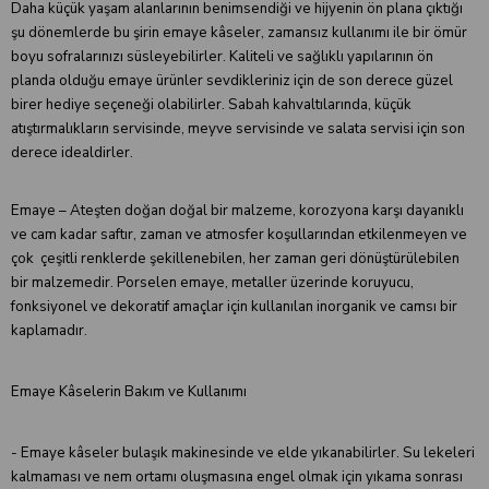
Daha küçük yaşam alanlarının benimsendiği ve hijyenin ön plana çıktığı
şu dönemlerde bu şirin emaye kâseler, zamansız kullanımı ile bir ömür
boyu sofralarınızı süsleyebilirler. Kaliteli ve sağlıklı yapılarının ön
planda olduğu emaye ürünler sevdikleriniz için de son derece güzel
birer hediye seçeneği olabilirler. Sabah kahvaltılarında, küçük
atıştırmalıkların servisinde, meyve servisinde ve salata servisi için son
derece idealdirler.
Emaye – Ateşten doğan doğal bir malzeme, korozyona karşı dayanıklı
ve cam kadar saftır, zaman ve atmosfer koşullarından etkilenmeyen ve
çok çeşitli renklerde şekillenebilen, her zaman geri dönüştürülebilen
bir malzemedir. Porselen emaye, metaller üzerinde koruyucu,
fonksiyonel ve dekoratif amaçlar için kullanılan inorganik ve camsı bir
kaplamadır.
Emaye Kâselerin Bakım ve Kullanımı
- Emaye kâseler bulaşık makinesinde ve elde yıkanabilirler. Su lekeleri
kalmaması ve nem ortamı oluşmasına engel olmak için yıkama sonrası