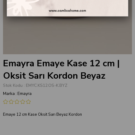
Emayra Emaye Kase 12 cm |
Oksit Sarı Kordon Beyaz
Stok Kodu
EMYC.KS12.OS-K.BYZ
Marka
:
Emayra
Emaye 12 cm Kase Oksit Sarı Beyaz Kordon