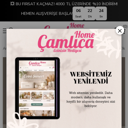
💥 BU FIRSAT KAÇMAZ! 4000 TL ÜZERİNDE %10 İNDİRİM!
06
22
23
HEMEN ALIŞVERİŞE BAŞLA!
Saat
Dk
Sn
0
×
Anasayfa
EMAYE DÜNYASI
Kaseler
Emayra Emaye Kase 12 cm | Oksi