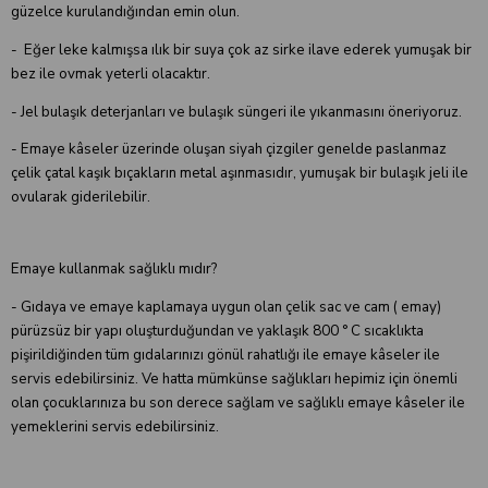
güzelce kurulandığından emin olun.
- Eğer leke kalmışsa ılık bir suya çok az sirke ilave ederek yumuşak bir
bez ile ovmak yeterli olacaktır.
- Jel bulaşık deterjanları ve bulaşık süngeri ile yıkanmasını öneriyoruz.
- Emaye kâseler üzerinde oluşan siyah çizgiler genelde paslanmaz
çelik çatal kaşık bıçakların metal aşınmasıdır, yumuşak bir bulaşık jeli ile
ovularak giderilebilir.
Emaye kullanmak sağlıklı mıdır?
- Gıdaya ve emaye kaplamaya uygun olan çelik sac ve cam ( emay)
pürüzsüz bir yapı oluşturduğundan ve yaklaşık 800 ° C sıcaklıkta
pişirildiğinden tüm gıdalarınızı gönül rahatlığı ile emaye kâseler ile
servis edebilirsiniz. Ve hatta mümkünse sağlıkları hepimiz için önemli
olan çocuklarınıza bu son derece sağlam ve sağlıklı emaye kâseler ile
yemeklerini servis edebilirsiniz.