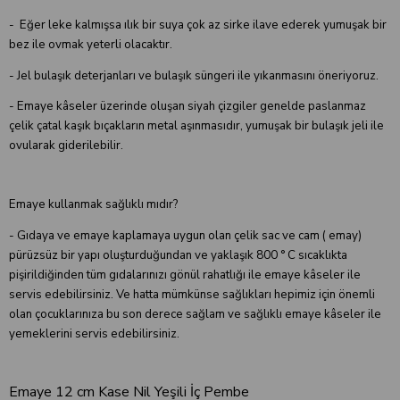
- Eğer leke kalmışsa ılık bir suya çok az sirke ilave ederek yumuşak bir
bez ile ovmak yeterli olacaktır.
- Jel bulaşık deterjanları ve bulaşık süngeri ile yıkanmasını öneriyoruz.
- Emaye kâseler üzerinde oluşan siyah çizgiler genelde paslanmaz
çelik çatal kaşık bıçakların metal aşınmasıdır, yumuşak bir bulaşık jeli ile
ovularak giderilebilir.
Emaye kullanmak sağlıklı mıdır?
- Gıdaya ve emaye kaplamaya uygun olan çelik sac ve cam ( emay)
pürüzsüz bir yapı oluşturduğundan ve yaklaşık 800 ° C sıcaklıkta
pişirildiğinden tüm gıdalarınızı gönül rahatlığı ile emaye kâseler ile
servis edebilirsiniz. Ve hatta mümkünse sağlıkları hepimiz için önemli
olan çocuklarınıza bu son derece sağlam ve sağlıklı emaye kâseler ile
yemeklerini servis edebilirsiniz.
Emaye 12 cm Kase Nil Yeşili İç Pembe