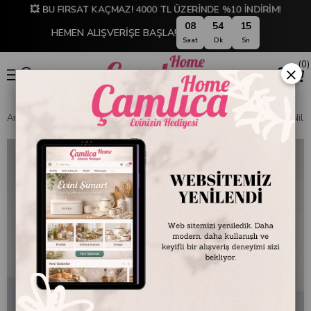
💥 BU FIRSAT KAÇMAZ! 4000 TL ÜZERİNDE %10 İNDİRİM!
08
54
14
HEMEN ALIŞVERİŞE BAŞLA!
Saat
Dk
Sn
0
×
Anasayfa
EMAYE DÜNYASI
Kaseler
Emayra Emaye Kase 12 cm | Nil Ye