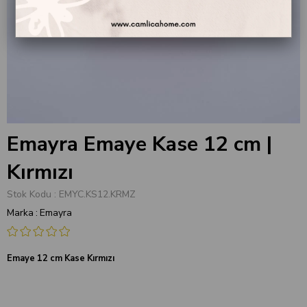
Emayra Emaye Kase 12 cm |
Kırmızı
Stok Kodu
EMYC.KS12.KRMZ
Marka
:
Emayra
Emaye 12 cm Kase Kırmızı