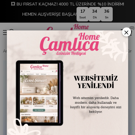
💥 BU FIRSAT KAÇMAZ! 4000 TL ÜZERİNDE %10 İNDİRİM!
17
34
36
HEMEN ALIŞVERİŞE BAŞLA!
Saat
Dk
Sn
0
×
Anasayfa
EMAYE DÜNYASI
Kaseler
Emayra Emaye Kase 12 cm | Kırm