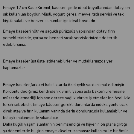
Emaye 12 cm Kase Kiremit, kaseler içinde ideal boyutlarından dolayı en
sık kullanılan boydur. Müsli, yoğurt, çerez, meyve, tatlı servisi ve tek
kişilik salata ve benzeri sunumlar için ideal boydadır.
Emaye kaseleri nötr ve sağlıklı pürüzsüz yapısından dolayı fırın
yemeklerinizde, çorba ve benzeri sıcak servislerinizde de tercih
edebilirsiniz.
Emaye kaseler üst üste istiflenebilirler ve mutfaklarınızda yer
kaplamazlar.
Emaye kaseler,farklı et kalınlıklarda özel çelik sacdan imal edilmiştir.
Kordonlu dediğimiz kendinden kıvrımlı yapısı asla bakteri üremesine
müsaade etmediği için son derece sağlıklıdır ve işletmeler için özellikle
tercih sebebidir. Emaye kâseler gerekli durumlarda indüksiyonlu ocak,
direk ateş ve fırın kullanımı yanında derin dondurucuda kullanılabilir ve
bulaşık makinesinde yıkanabilir.
Daha küçük yaşam alanlarının benimsendiği ve hijyenin ön plana çıktığı
şu dönemlerde bu şirin emaye kâseler, zamansız kullanımı ile bir ömür