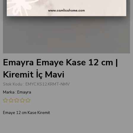
Emayra Emaye Kase 12 cm |
Kiremit İç Mavi
Stok Kodu
EMYC.KS12.KRMT-NMV
Marka
:
Emayra
Emaye 12 cm Kase Kiremit