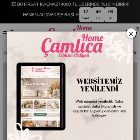
💥 BU FIRSAT KAÇMAZ! 4000 TL ÜZERİNDE %10 İNDİRİM!
17
40
02
HEMEN ALIŞVERİŞE BAŞLA!
Saat
Dk
Sn
0
×
Anasayfa
EMAYE DÜNYASI
Kaseler
Emayra Emaye Kase 12 cm | Kirem