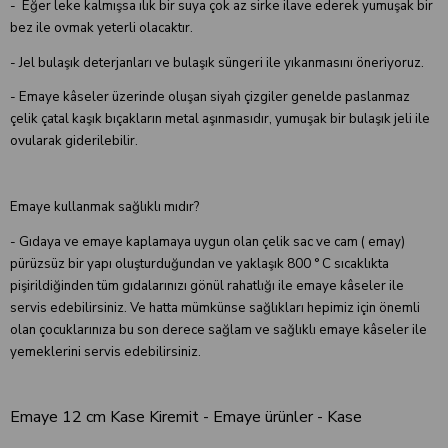
- Eğer leke kalmışsa ılık bir suya çok az sirke ilave ederek yumuşak bir
bez ile ovmak yeterli olacaktır.
- Jel bulaşık deterjanları ve bulaşık süngeri ile yıkanmasını öneriyoruz.
- Emaye kâseler üzerinde oluşan siyah çizgiler genelde paslanmaz
çelik çatal kaşık bıçakların metal aşınmasıdır, yumuşak bir bulaşık jeli ile
ovularak giderilebilir.
Emaye kullanmak sağlıklı mıdır?
- Gıdaya ve emaye kaplamaya uygun olan çelik sac ve cam ( emay)
pürüzsüz bir yapı oluşturduğundan ve yaklaşık 800 ° C sıcaklıkta
pişirildiğinden tüm gıdalarınızı gönül rahatlığı ile emaye kâseler ile
servis edebilirsiniz. Ve hatta mümkünse sağlıkları hepimiz için önemli
olan çocuklarınıza bu son derece sağlam ve sağlıklı emaye kâseler ile
yemeklerini servis edebilirsiniz.
Emaye 12 cm Kase Kiremit - Emaye ürünler - Kase