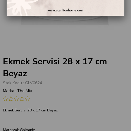
Ekmek Servisi 28 x 17 cm
Beyaz
Stok Kodu
GLV0624
Marka
:
The Mia
Ekmek Servisi 28 x 17 cm Beyaz
Materyal: Galvaniz