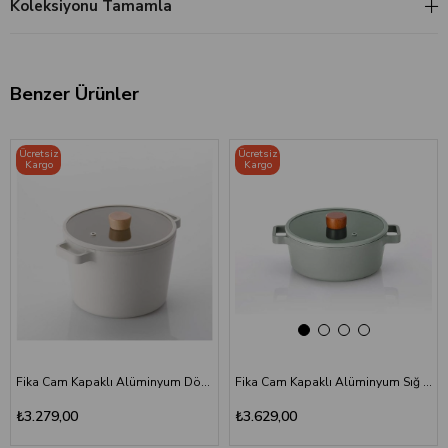
Koleksiyonu Tamamla
Benzer Ürünler
‹
›
Ücretsiz
Ücretsiz
Kargo
Kargo
Fika Cam Kapaklı Alüminyum Döküm Derin Tencere 22 cm
Fika Cam Kapaklı Alüminyum Sığ Tencere 30 cm Gri
₺3.279,00
₺3.629,00