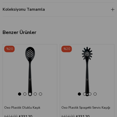
Koleksiyonu Tamamla
Benzer Ürünler
‹
›
‹
›
%20
%20
Oxo Plastik Oluklu Kaşık
Oxo Plastik Spagetti Servis Kaşığı
₺414,00
₺331,20
₺414,00
₺331,20