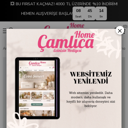
💥 BU FIRSAT KAÇMAZ! 4000 TL ÜZERİNDE %10 İNDİRİM!
08
45
13
HEMEN ALIŞVERİŞE BAŞLA!
Saat
Dk
Sn
0
×
Anasayfa
SOFRA & MUTFAK
ÇATAL KAŞIK BIÇAK SETLERİ
Diamond 