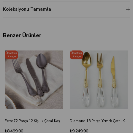
Koleksiyonu Tamamla
Benzer Ürünler
Ücretsiz
Ücretsiz
Kargo
Kargo
Ferre 72 Parça 12 Kişilik Çatal Kaşık Bıçak Seti
Diamond 18 Parça Yemek Çatal Kaşık Bıçak Seti | Altın Titanyum
₺8.499,00
₺9.249,90