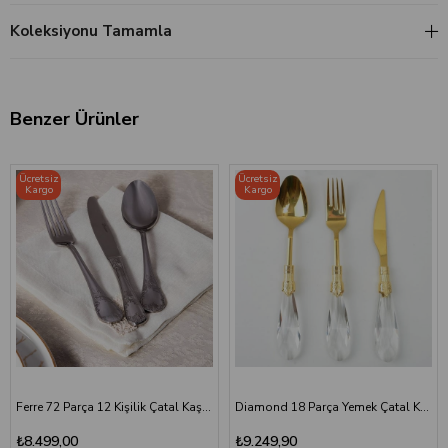
Koleksiyonu Tamamla
Benzer Ürünler
Ücretsiz
Ücretsiz
Kargo
Kargo
Ferre 72 Parça 12 Kişilik Çatal Kaşık Bıçak Seti
Diamond 18 Parça Yemek Çatal Kaşık Bıçak Seti | Altın Titanyum
₺8.499,00
₺9.249,90