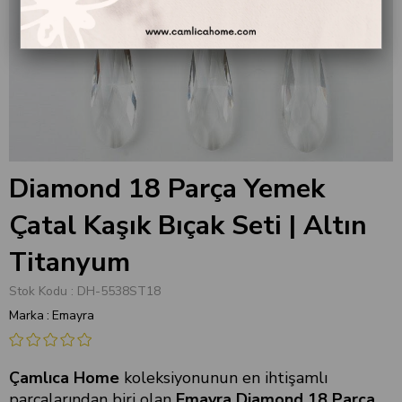
Diamond 18 Parça Yemek
Çatal Kaşık Bıçak Seti | Altın
Titanyum
Stok Kodu
DH-5538ST18
Marka
:
Emayra
Çamlıca Home
koleksiyonunun en ihtişamlı
parçalarından biri olan
Emayra Diamond 18 Parça