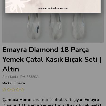
Emayra Diamond 18 Parça
Yemek Çatal Kaşık Bıçak Seti |
Altın
Stok Kodu
DH-5538SA
Marka
:
Emayra
Çamlıca Home
zarafetini sofralara taşıyan
Emayra
Diamond 18 Parça Yemek Çatal Kaşık Bıçak Seti |