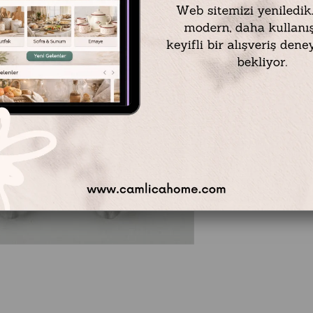
Emayra
kalite
Emayra Diam
davetleriniz
yanıt sunar.
Ç
koleksiyon, t
oluşan bu
şı
dayanıklılığı
kalitenizi pro