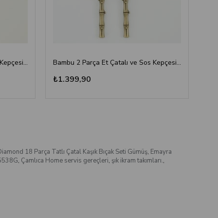
Bambu 2 Parça Et Çatalı ve Sos Kepçesi Seti Altın
Bambu 2 Parça Et Çatalı ve Sos Kepçesi Seti Antik Titanyum
₺1.399,90
₺1
Diamond 18 Parça Tatlı Çatal Kaşık Bıçak Seti Gümüş
,
Emayra
5538G
,
Çamlıca Home servis gereçleri
,
şık ikram takımları.
,