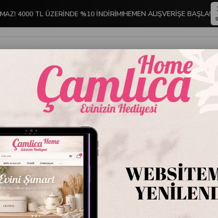
MAZ! 4000 TL ÜZERİNDE %10 İNDİRİM!
HEMEN ALIŞVERİŞE BAŞLA!
S
İNDİRİMLİ ÜRÜNLER
DEKORASYON
TABLO KOLEKSİYONU
Emayra Diamond 18 Parça 6 Kişilik Gümüş Tatlı Seti
Emayra 
Gümüş T
Stok Kodu
DH-5
Marka
:
Emayra