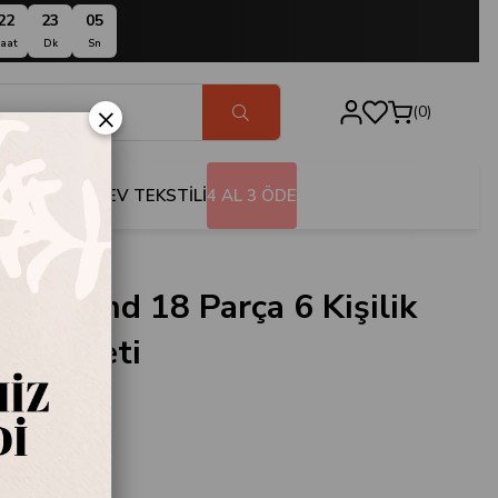
22
23
04
aat
Dk
Sn
×
0
BANYO
EV TEKSTİLİ
4 AL 3 ÖDE
Diamond 18 Parça 6 Kişilik
atlı Seti
538G