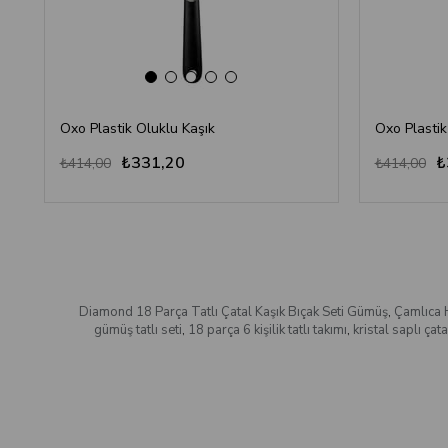
Oxo Plastik Oluklu Kaşık
Oxo Plastik
₺331,20
₺
₺414,00
₺414,00
Diamond 18 Parça Tatlı Çatal Kaşık Bıçak Seti Gümüş
,
Çamlıca 
gümüş tatlı seti
,
18 parça 6 kişilik tatlı takımı
,
kristal saplı çata