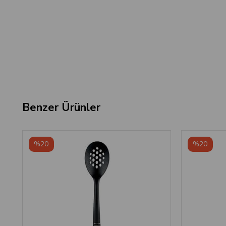
Benzer Ürünler
‹
›
%20
%20