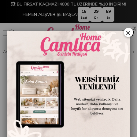
💥 BU FIRSAT KAÇMAZ! 4000 TL ÜZERİNDE %10 İNDİRİM!
15
29
59
HEMEN ALIŞVERİŞE BAŞLA!
Saat
Dk
Sn
0
×
Anasayfa
DEKORASYON
Ev Aksesuarları
Dekoratif Obje ve Biblo